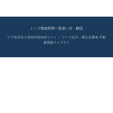
トップ
都道府県一覧
使い方・解説
© 不動産取引価格情報検索サイト ／ データ提供：
国土交通省 不動
産情報ライブラリ