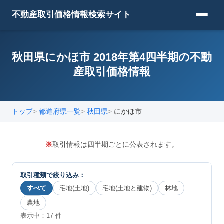
不動産取引価格情報検索サイト
秋田県にかほ市 2018年第4四半期の不動
産取引価格情報
トップ
都道府県一覧
秋田県
にかほ市
※
取引情報は四半期ごとに公表されます。
取引種類で絞り込み：
すべて
宅地(土地)
宅地(土地と建物)
林地
農地
表示中：
17
件