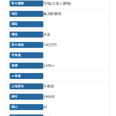
宅地(土地と建物)
象潟町横岡
-
木造
700万円
-
1100㎡
-
不整形
1968年
42