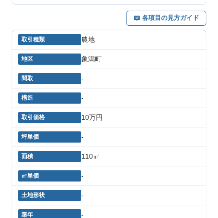
📖 各項目の見方ガイド
農地
象潟町
-
-
10万円
-
110㎡
-
-
-