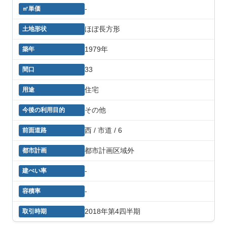
-
ほぼ長方形
1979年
33
住宅
その他
西 / 市道 / 6
都市計画区域外
-
-
2018年第4四半期