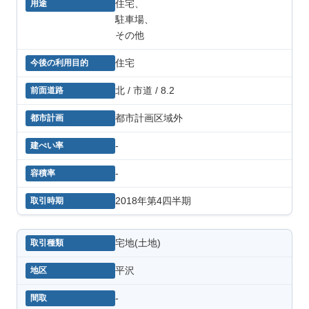
住宅、
駐車場、
その他
住宅
北 / 市道 / 8.2
都市計画区域外
-
-
2018年第4四半期
宅地(土地)
平沢
-