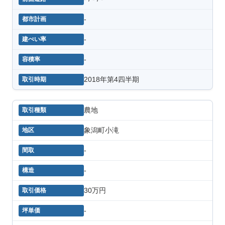
-
-
-
2018年第4四半期
農地
象潟町小滝
-
-
30万円
-