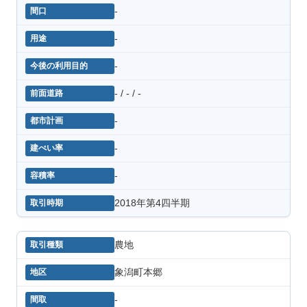
-
-
-
- / - / -
-
-
-
2018年第4四半期
農地
象潟町本郷
-