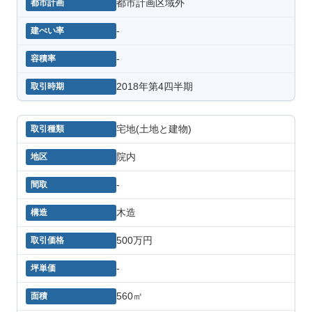
都市計画区域外
-
-
2018年第4四半期
宅地(土地と建物)
院内
-
木造
500万円
-
560㎡