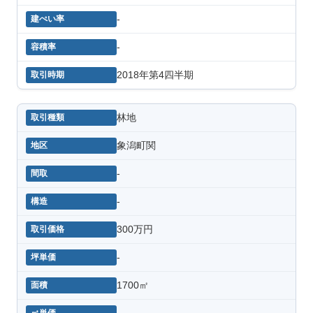
-
-
2018年第4四半期
林地
象潟町関
-
-
300万円
-
1700㎡
-