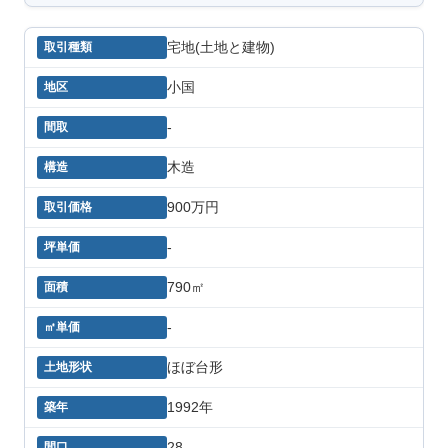
宅地(土地と建物)
小国
-
木造
900万円
-
790㎡
-
ほぼ台形
1992年
28