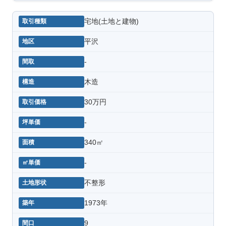
宅地(土地と建物)
平沢
-
木造
30万円
-
340㎡
-
不整形
1973年
9