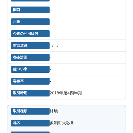
-
-
-
- / - / -
-
-
-
2018年第4四半期
林地
象潟町大砂川