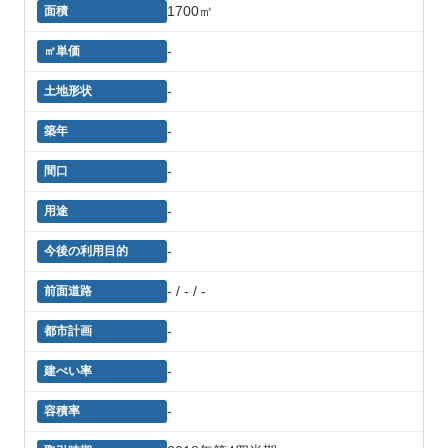
1700㎡
-
-
-
-
-
-
- / - / -
-
-
-