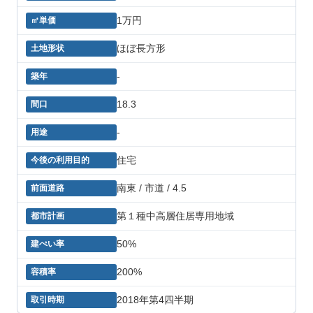
1万円
ほぼ長方形
-
18.3
-
住宅
南東 / 市道 / 4.5
第１種中高層住居専用地域
50%
200%
2018年第4四半期