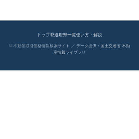
トップ
都道府県一覧
使い方・解説
© 不動産取引価格情報検索サイト ／ データ提供：
国土交通省 不動
産情報ライブラリ