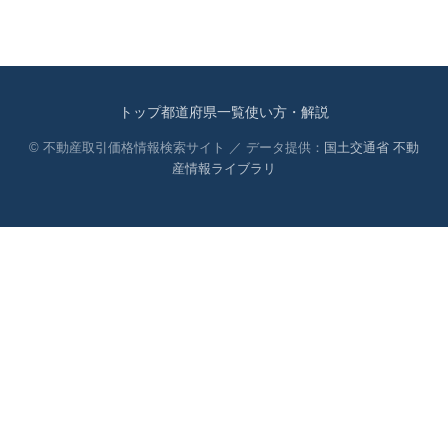
トップ
都道府県一覧
使い方・解説
© 不動産取引価格情報検索サイト ／ データ提供：
国土交通省 不動
産情報ライブラリ