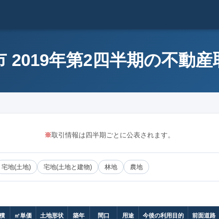
 2019年第2四半期の不動
※
取引情報は四半期ごとに公表されます。
宅地(土地)
宅地(土地と建物)
林地
農地
積
㎡単価
土地形状
築年
間口
用途
今後の利用目的
前面道路（