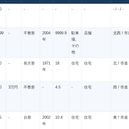
0
-
-
-
-
-
-
- / - / -
99
-
不整形
2004
9999.9
駐車
店舗
北西 / 市道
年
場、
その
他
0
-
長方形
1971
18
住宅
住宅
北 / 市道 
年
0
3万円
不整形
-
4.5
-
住宅
西 / 市道 /
5
-
台形
2002
10.4
住宅
住宅
東 / 市道 
年