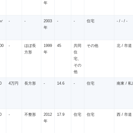
年
0㎡
-
-
2003
-
-
住宅
- / - / -
年
00
-
ほぼ長
1999
45
共同
その他
北 / 市道 
方形
年
住
宅、
その
他
0
4万円
長方形
-
14.6
-
住宅
南東 / 私道
0
-
不整形
2012
17.9
住宅
住宅
西 / 市道 
年