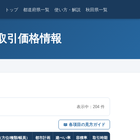
トップ
都道府県一覧
使い方・解説
秋田県一覧
産取引価格情報
表示中：
204
件
📖 各項目の見方ガイド
方位/種類/幅員）
都市計画
建ぺい率
容積率
取引時期