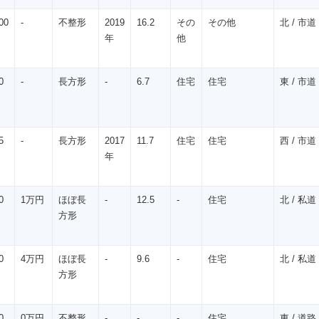
00
-
不整形
2019
16.2
その
その他
北 / 市道 /
年
他
0
-
長方形
-
6.7
住宅
住宅
東 / 市道 
5
-
長方形
2017
11.7
住宅
住宅
西 / 市道 /
年
0
1万円
ほぼ長
-
12.5
-
住宅
北 / 私道 /
方形
0
4万円
ほぼ長
-
9.6
-
住宅
北 / 私道 /
方形
0
0万円
不整形
-
-
-
住宅
東 / 道路 /