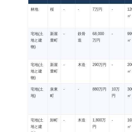
林地
桜
-
-
7万円
-
12
㎡
宅地(土
新屋
-
鉄骨
68,000
-
99
地と建
豊町
造
万円
㎡
物)
宅地(土
新屋
-
木造
290万円
-
20
地と建
豊町
㎡
物)
宅地(土
泉東
-
-
880万円
10万
30
地)
町
円
㎡
宅地(土
卸町
-
木造
1,800万
-
16
地と建
円
㎡