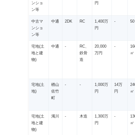
ンショ
円
ン等
中古マ
中通
2DK
RC
1,400万
-
5
ンショ
円
ン等
宅地(土
中通
-
RC、
20,000
-
16
地と建
鉄骨
万円
㎡
物)
造
宅地(土
楢山
-
-
1,000万
14万
24
地)
佐竹
円
円
㎡
町
宅地(土
濁川
-
木造
1,300万
-
13
地と建
円
㎡
物)