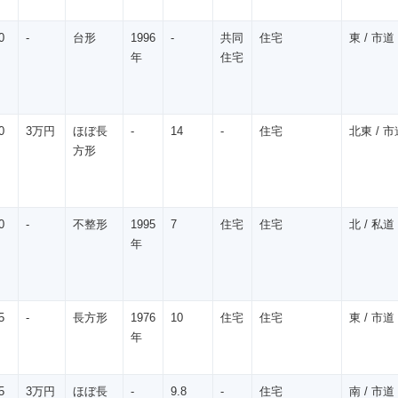
0
-
台形
1996
-
共同
住宅
東 / 市道 /
年
住宅
0
3万円
ほぼ長
-
14
-
住宅
北東 / 市道
方形
0
-
不整形
1995
7
住宅
住宅
北 / 私道 
年
5
-
長方形
1976
10
住宅
住宅
東 / 市道 
年
5
3万円
ほぼ長
-
9.8
-
住宅
南 / 市道 