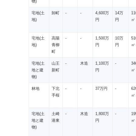
物)
宅地(土
卸町
-
-
4,600万
14万
11
地)
円
円
㎡
宅地(土
高陽
-
-
1,500万
10万
51
地)
青柳
円
円
㎡
町
宅地(土
山王
-
木造
1,100万
-
34
地と建
新町
円
㎡
物)
林地
下北
-
-
37万円
-
62
手桜
㎡
宅地(土
土崎
-
木造
1,800万
-
19
地と建
港東
円
㎡
物)