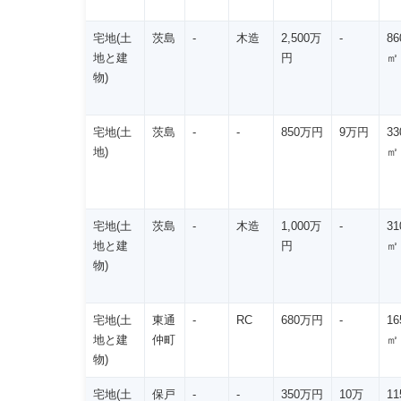
宅地(土
茨島
-
木造
2,500万
-
86
地と建
円
㎡
物)
宅地(土
茨島
-
-
850万円
9万円
33
地)
㎡
宅地(土
茨島
-
木造
1,000万
-
31
地と建
円
㎡
物)
宅地(土
東通
-
RC
680万円
-
16
地と建
仲町
㎡
物)
宅地(土
保戸
-
-
350万円
10万
11