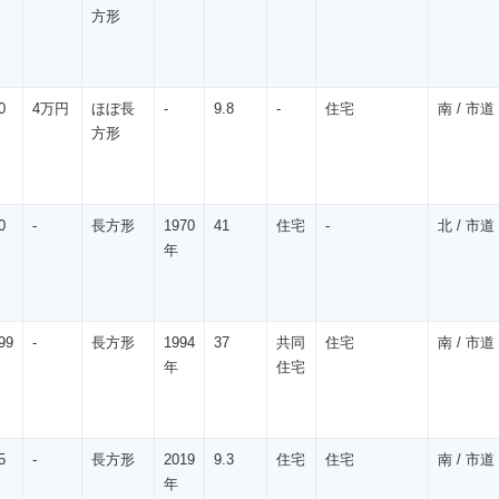
方形
0
4万円
ほぼ長
-
9.8
-
住宅
南 / 市道 
方形
0
-
長方形
1970
41
住宅
-
北 / 市道 /
年
99
-
長方形
1994
37
共同
住宅
南 / 市道 
年
住宅
5
-
長方形
2019
9.3
住宅
住宅
南 / 市道 
年