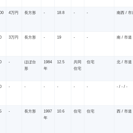
00
4万円
長方形
-
18.8
-
-
南西 / 市道
0
3万円
長方形
-
19
-
-
南 / 市道 
0
-
ほぼ台
1984
12.5
共同
住宅
北 / 市道 
形
年
住宅
0
-
-
-
-
-
-
- / - / -
5
-
長方形
1997
10.6
住宅
住宅
西 / 市道 /
年