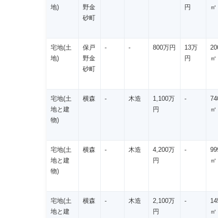
地)
野金
円
㎡
砂町
宅地(土
保戸
-
-
800万円
13万
20
地)
野金
円
㎡
砂町
宅地(土
横森
-
木造
1,100万
-
74
地と建
円
㎡
物)
宅地(土
横森
-
木造
4,200万
-
99
地と建
円
㎡
物)
宅地(土
横森
-
木造
2,100万
-
14
地と建
円
㎡