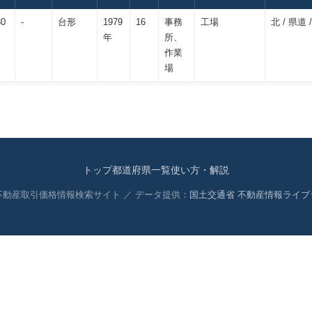
30
-
台形
1979
16
事務
工場
北 / 県道 /
年
所、
作業
場
トップ
都道府県一覧
使い方・解説
 不動産取引価格情報検索サイト ／ データ提供：
国土交通省 不動産情報ライブ