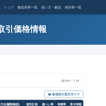
トップ
都道府県一覧
使い方・解説
秋田県一覧
産取引価格情報
表示中：
1
件
📖 各項目の見方ガイド
方位/種類/幅員）
都市計画
建ぺい率
容積率
取引時期