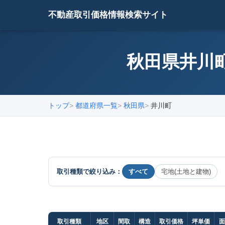
不動産取引価格情報検索サイト
秋田県井川町
トップ
都道府県一覧
秋田県
井川町
取引種類で絞り込み：
すべて
宅地(土地と建物)
取引種類
地区
間取
構造
取引価格
坪単価
面