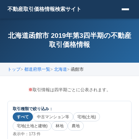
不動産取引価格情報検索サイト
北海道函館市 2019年第3四半期の不動産
取引価格情報
トップ
都道府県一覧
北海道
函館市
※
取引情報は四半期ごとに公表されます。
取引種類で絞り込み：
すべて
中古マンション等
宅地(土地)
宅地(土地と建物)
林地
農地
表示中：
173
件