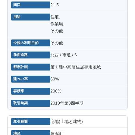
21.5
住宅、
作業場、
その他
その他
北西 / 市道 / 6
第１種中高層住居専用地域
60%
200%
2019年第3四半期
宅地(土地と建物)
象潟町