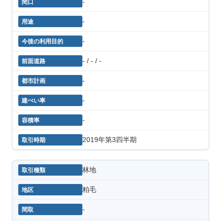
-
-
-
- / - / -
-
-
-
2019年第3四半期
林地
粕毛
-