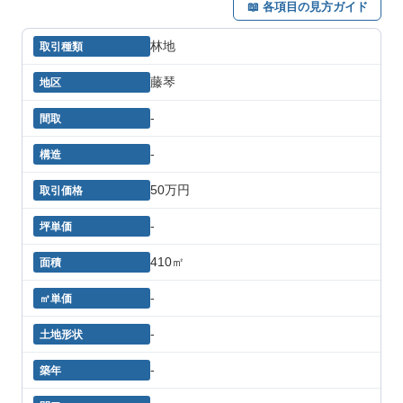
📖 各項目の見方ガイド
林地
藤琴
-
-
50万円
-
410㎡
-
-
-