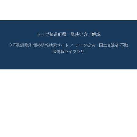
トップ
都道府県一覧
使い方・解説
© 不動産取引価格情報検索サイト ／ データ提供：
国土交通省 不動
産情報ライブラリ