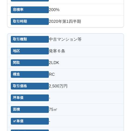
200%
2020年第1四半期
中古マンション等
発寒６条
2LDK
RC
2,500万円
-
75㎡
-