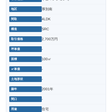
厚別南
4LDK
SRC
2,700万円
-
100㎡
-
-
2001年
-
住宅