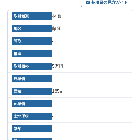
📖 各項目の見方ガイド
林地
藤琴
-
-
5万円
-
185㎡
-
-
-