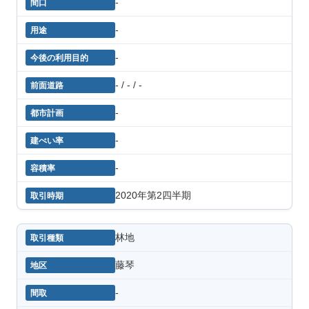
-
-
-
- / - / -
-
-
-
2020年第2四半期
林地
藤琴
-