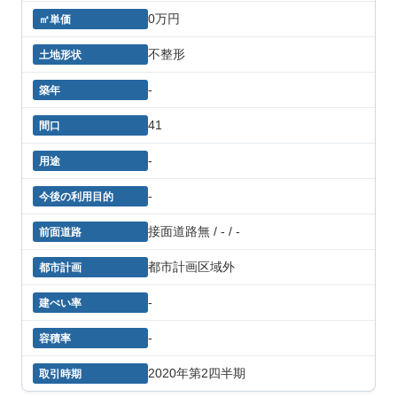
0万円
不整形
-
41
-
-
接面道路無 / - / -
都市計画区域外
-
-
2020年第2四半期