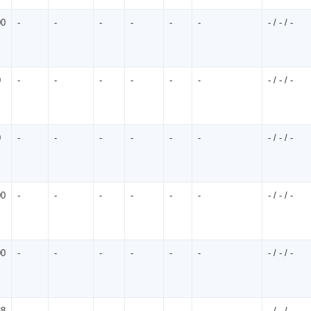
00
-
-
-
-
-
-
- / - / -
0
-
-
-
-
-
-
- / - / -
0
-
-
-
-
-
-
- / - / -
00
-
-
-
-
-
-
- / - / -
00
-
-
-
-
-
-
- / - / -
88
-
-
-
-
-
-
- / - / -