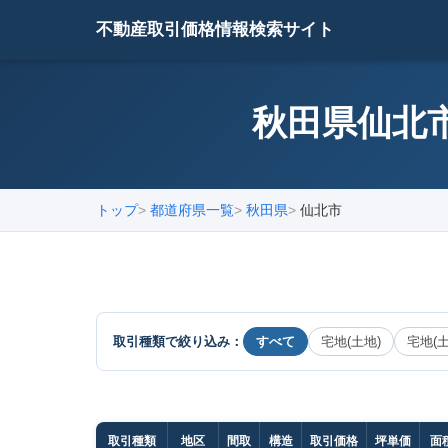
不動産取引価格情報検索サイト
秋田県仙北市
トップ
都道府県一覧
秋田県
仙北市
取引種類で絞り込み：
すべて
宅地(土地)
宅地(
取引種類
地区
間取
構造
取引価格
坪単価
面