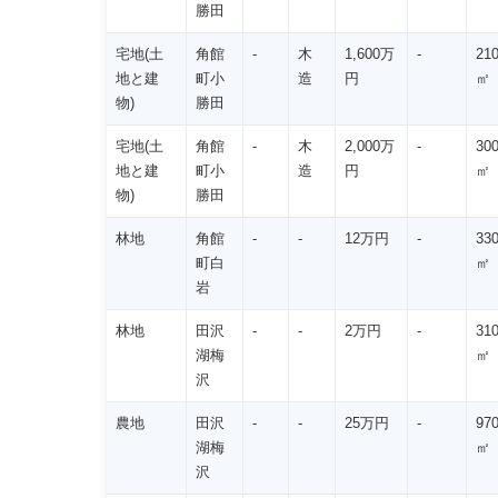
勝田
宅地(土
角館
-
木
1,600万
-
21
地と建
町小
造
円
㎡
物)
勝田
宅地(土
角館
-
木
2,000万
-
30
地と建
町小
造
円
㎡
物)
勝田
林地
角館
-
-
12万円
-
33
町白
㎡
岩
林地
田沢
-
-
2万円
-
31
湖梅
㎡
沢
農地
田沢
-
-
25万円
-
97
湖梅
㎡
沢