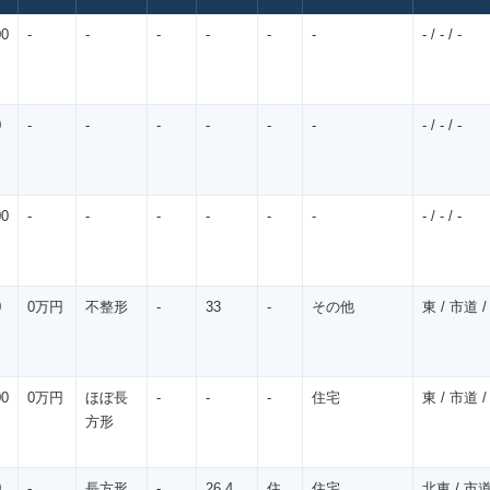
00
-
-
-
-
-
-
- / - / -
0
-
-
-
-
-
-
- / - / -
00
-
-
-
-
-
-
- / - / -
0
0万円
不整形
-
33
-
その他
東 / 市道 /
00
0万円
ほぼ長
-
-
-
住宅
東 / 市道 /
方形
0
-
長方形
-
26.4
住
住宅
北東 / 市道 