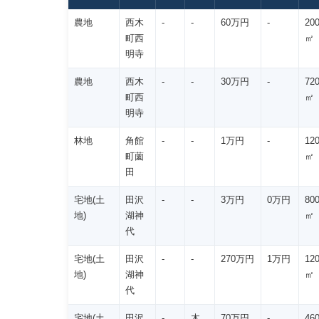
農地
西木
-
-
60万円
-
20
町西
㎡
明寺
農地
西木
-
-
30万円
-
72
町西
㎡
明寺
林地
角館
-
-
1万円
-
12
町薗
㎡
田
宅地(土
田沢
-
-
3万円
0万円
80
地)
湖神
㎡
代
宅地(土
田沢
-
-
270万円
1万円
12
地)
湖神
㎡
代
宅地(土
田沢
-
木
70万円
-
46