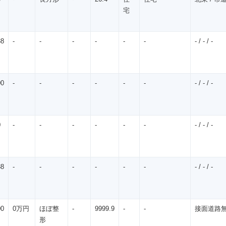
宅
88
-
-
-
-
-
-
- / - / -
00
-
-
-
-
-
-
- / - / -
0
-
-
-
-
-
-
- / - / -
88
-
-
-
-
-
-
- / - / -
00
0万円
ほぼ整
-
9999.9
-
-
接面道路無 / 
形