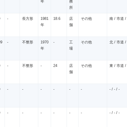
年
務
所
0
-
長方形
1981
18.6
店
その他
南 / 市道 / 
年
舗
99
-
不整形
1970
-
工
その他
北 / 市道 /
年
場
0
-
不整形
-
24
店
その他
東 / 市道 /
舗
0
-
-
-
-
-
-
- / - / -
0
-
-
-
-
-
-
- / - / -