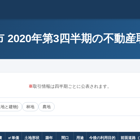
 2020年第3四半期の不動
※
取引情報は四半期ごとに公表されます。
土地と建物)
林地
農地
積
㎡単価
土地形状
築年
間口
用途
今後の利用目的
前面道路（