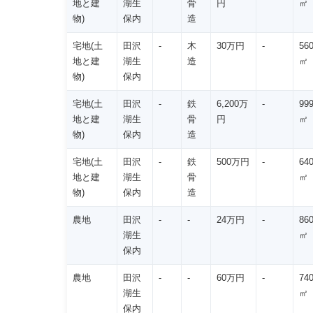
地と建
湖生
骨
円
㎡
物)
保内
造
宅地(土
田沢
-
木
30万円
-
56
地と建
湖生
造
㎡
物)
保内
宅地(土
田沢
-
鉄
6,200万
-
99
地と建
湖生
骨
円
㎡
物)
保内
造
宅地(土
田沢
-
鉄
500万円
-
64
地と建
湖生
骨
㎡
物)
保内
造
農地
田沢
-
-
24万円
-
86
湖生
㎡
保内
農地
田沢
-
-
60万円
-
74
湖生
㎡
保内