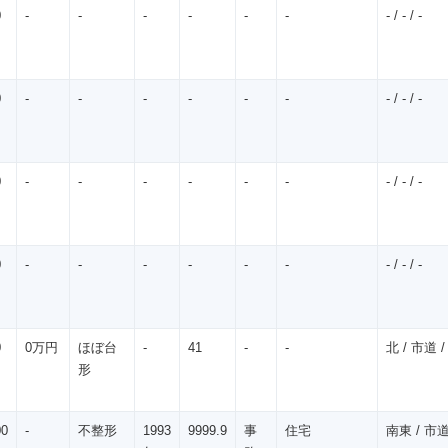
0
-
-
-
-
-
-
- / - / -
0
-
-
-
-
-
-
- / - / -
0
-
-
-
-
-
-
- / - / -
0
-
-
-
-
-
-
- / - / -
0
0万円
ほぼ台
-
41
-
-
北 / 市道 /
形
00
-
不整形
1993
9999.9
事
住宅
南東 / 市道 