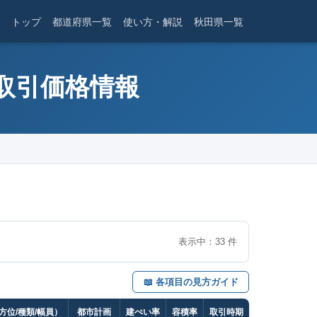
トップ
都道府県一覧
使い方・解説
秋田県一覧
産取引価格情報
表示中：
33
件
📖 各項目の見方ガイド
方位/種類/幅員）
都市計画
建ぺい率
容積率
取引時期