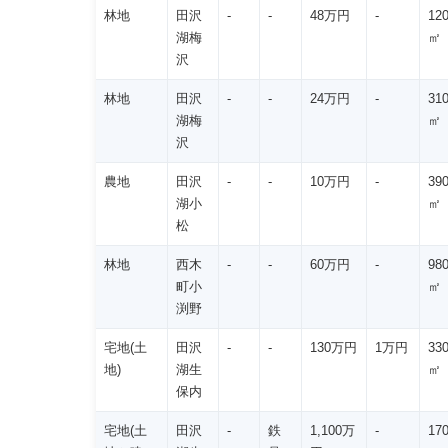
林地
田沢
-
-
48万円
-
12
湖梅
㎡
沢
林地
田沢
-
-
24万円
-
31
湖梅
㎡
沢
農地
田沢
-
-
10万円
-
39
湖小
㎡
松
林地
西木
-
-
60万円
-
98
町小
㎡
渕野
宅地(土
田沢
-
-
130万円
1万円
33
地)
湖生
㎡
保内
宅地(土
田沢
-
鉄
1,100万
-
17