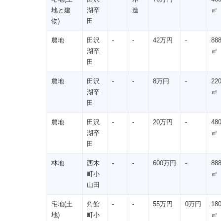
地と建
湖卒
造
㎡
物)
田
農地
田沢
-
-
42万円
-
88
湖卒
㎡
田
農地
田沢
-
-
8万円
-
22
湖卒
㎡
田
農地
田沢
-
-
20万円
-
48
湖卒
㎡
田
林地
西木
-
-
600万円
-
88
町小
㎡
山田
宅地(土
角館
-
-
55万円
0万円
18
地)
町小
㎡