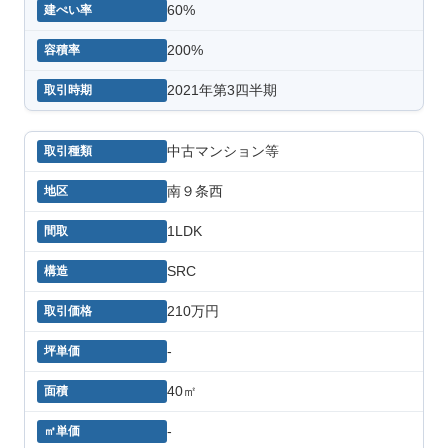
60%
200%
2021年第3四半期
中古マンション等
南９条西
1LDK
SRC
210万円
-
40㎡
-