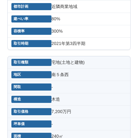
近隣商業地域
80%
300%
2021年第3四半期
宅地(土地と建物)
南５条西
-
木造
7,200万円
-
240㎡