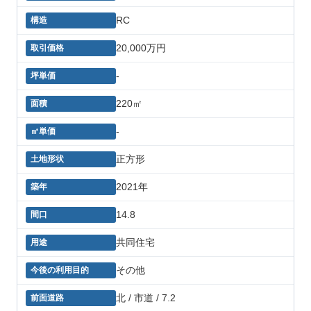
RC
20,000万円
-
220㎡
-
正方形
2021年
14.8
共同住宅
その他
北 / 市道 / 7.2