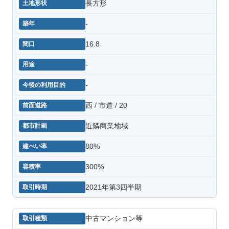
長方形
-
16.8
-
-
西 / 市道 / 20
近隣商業地域
80%
300%
2021年第3四半期
中古マンション等