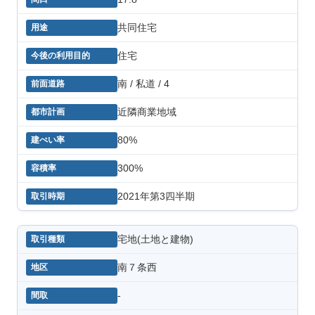
共同住宅
住宅
南 / 私道 / 4
近隣商業地域
80%
300%
2021年第3四半期
宅地(土地と建物)
南７条西
-