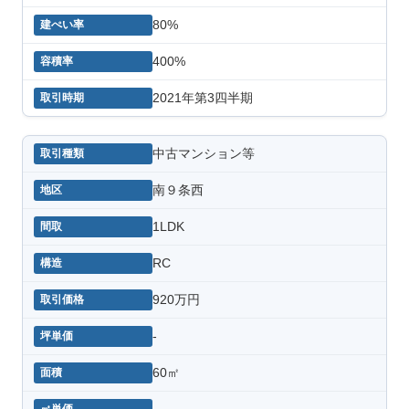
80%
400%
2021年第3四半期
中古マンション等
南９条西
1LDK
RC
920万円
-
60㎡
-