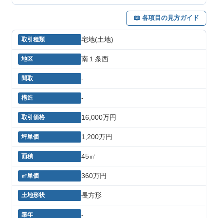
📖 各項目の見方ガイド
宅地(土地)
南１条西
-
-
16,000万円
1,200万円
45㎡
360万円
長方形
-