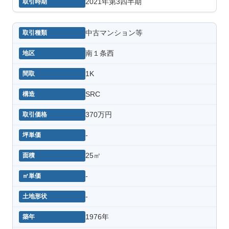
2021年第3四半期
中古マンション等
南１条西
1K
SRC
370万円
-
25㎡
-
-
1976年