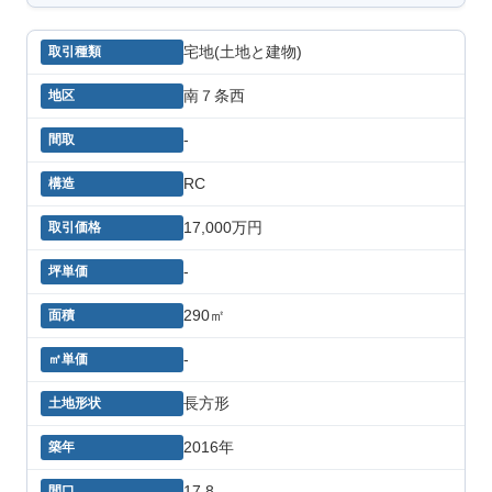
宅地(土地と建物)
南７条西
-
RC
17,000万円
-
290㎡
-
長方形
2016年
17.8