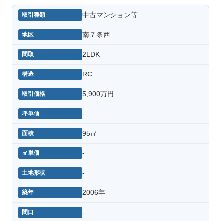
中古マンション等
南７条西
2LDK
RC
5,900万円
-
95㎡
-
-
2006年
-