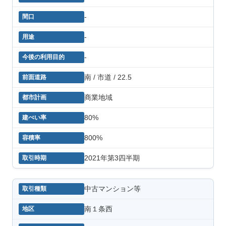
-
-
-
南 / 市道 / 22.5
商業地域
80%
800%
2021年第3四半期
中古マンション等
南１条西