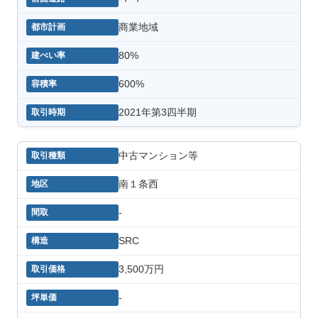
商業地域
80%
600%
2021年第3四半期
中古マンション等
南１条西
-
SRC
3,500万円
-