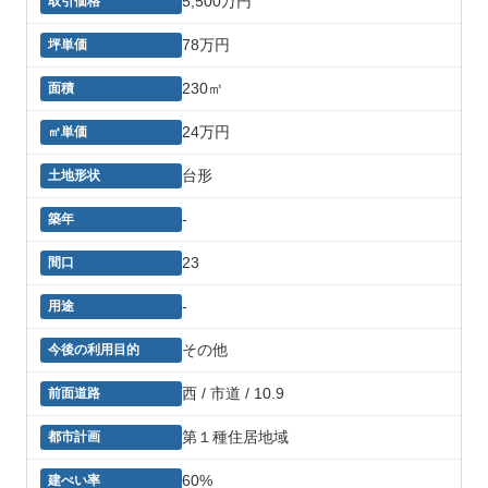
5,500万円
78万円
230㎡
24万円
台形
-
23
-
その他
西 / 市道 / 10.9
第１種住居地域
60%