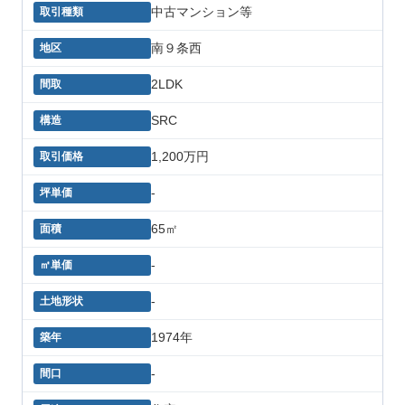
中古マンション等
南９条西
2LDK
SRC
1,200万円
-
65㎡
-
-
1974年
-