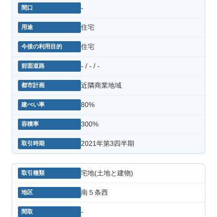
-
住宅
住宅
- / - / -
近隣商業地域
80%
300%
2021年第3四半期
宅地(土地と建物)
南５条西
-