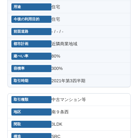
住宅
住宅
- / - / -
近隣商業地域
80%
300%
2021年第3四半期
中古マンション等
南９条西
3LDK
SRC