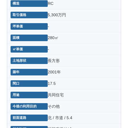
RC
5,300万円
-
280㎡
-
長方形
2001年
17.5
共同住宅
その他
北 / 市道 / 5.4