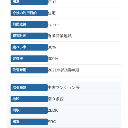
住宅
住宅
- / - / -
近隣商業地域
80%
300%
2021年第3四半期
中古マンション等
南９条西
2LDK
SRC