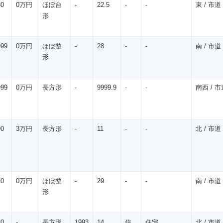
80
0万円
ほぼ台
-
22.5
-
-
東 / 市道 
形
999
0万円
ほぼ整
-
28
-
-
南 / 市道 
形
999
0万円
長方形
-
9999.9
-
-
南西 / 市道
90
3万円
長方形
-
11
-
-
北 / 市道 
10
0万円
ほぼ整
-
29
-
-
南 / 市道 
形
20
-
長方形
1993
14
住
住宅
北 / 市道 