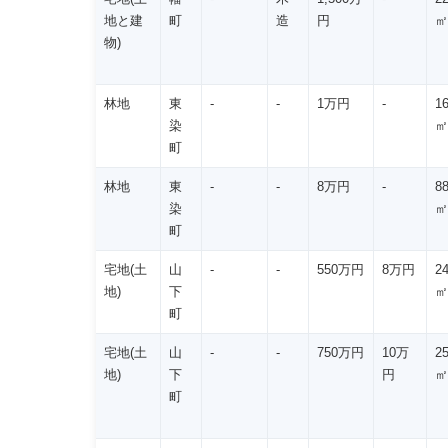
地と建
町
造
円
㎡
物)
林地
東
-
-
1万円
-
1
染
㎡
町
林地
東
-
-
8万円
-
8
染
㎡
町
宅地(土
山
-
-
550万円
8万円
2
地)
下
㎡
町
宅地(土
山
-
-
750万円
10万
2
地)
下
円
㎡
町