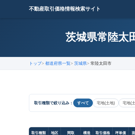
不動産取引価格情報検索サイト
茨城県常陸太田
トップ
都道府県一覧
茨城県
常陸太田市
取引種類で絞り込み：
すべて
宅地(土地)
宅地(
取引種類
地区
間取
構造
取引価格
坪単価