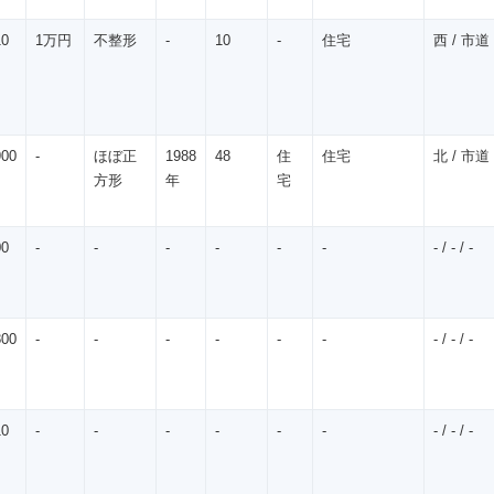
10
1万円
不整形
-
10
-
住宅
西 / 市道 
900
-
ほぼ正
1988
48
住
住宅
北 / 市道 
方形
年
宅
00
-
-
-
-
-
-
- / - / -
800
-
-
-
-
-
-
- / - / -
10
-
-
-
-
-
-
- / - / -