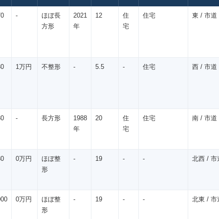
70
-
ほぼ長
2021
12
住
住宅
東 / 市道 
方形
年
宅
30
1万円
不整形
-
5.5
-
住宅
西 / 市道 
80
-
長方形
1988
20
住
住宅
南 / 市道 
年
宅
80
0万円
ほぼ整
-
19
-
-
北西 / 市道
形
000
0万円
ほぼ整
-
19
-
-
北東 / 市道
形