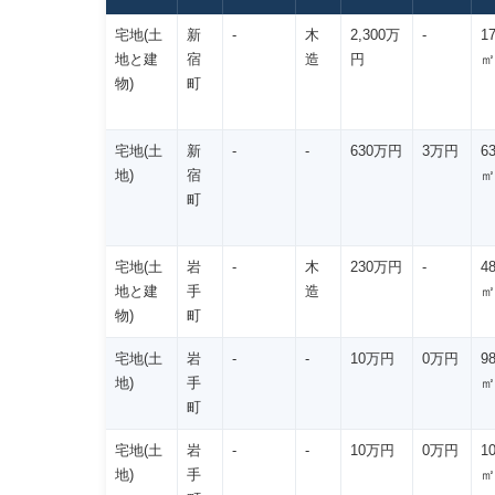
宅地(土
新
-
木
2,300万
-
1
地と建
宿
造
円
㎡
物)
町
宅地(土
新
-
-
630万円
3万円
6
地)
宿
㎡
町
宅地(土
岩
-
木
230万円
-
4
地と建
手
造
㎡
物)
町
宅地(土
岩
-
-
10万円
0万円
9
地)
手
㎡
町
宅地(土
岩
-
-
10万円
0万円
1
地)
手
㎡