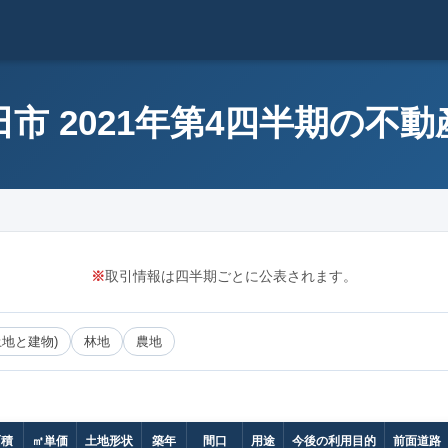
市 2021年第4四半期の不
※
取引情報は四半期ごとに公表されます。
土地と建物)
林地
農地
面積
㎡単価
土地形状
築年
間口
用途
今後の利用目的
前面道路（