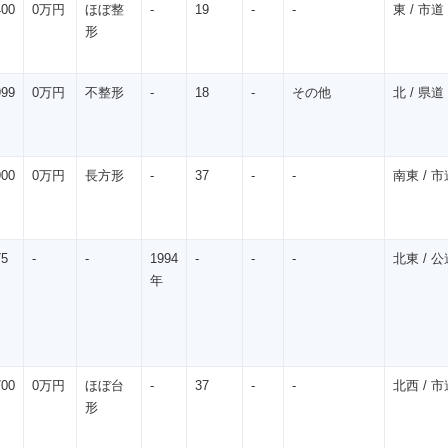
400
0万円
ほぼ整
-
19
-
-
東 / 市道 
形
999
0万円
不整形
-
18
-
その他
北 / 県道 
900
0万円
長方形
-
37
-
-
南東 / 市道
75
-
-
1994
-
-
-
北東 / 公道
年
700
0万円
ほぼ台
-
37
-
-
北西 / 市道
形