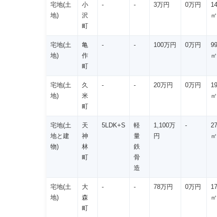
宅地(土
小
-
-
3万円
0万円
1
地)
沢
㎡
町
宅地(土
亀
-
-
100万円
0万円
9
地)
作
㎡
町
宅地(土
久
-
-
20万円
0万円
1
地)
米
㎡
町
宅地(土
天
5LDK+S
軽
1,100万
-
2
地と建
神
量
円
㎡
物)
林
鉄
町
骨
造
宅地(土
大
-
-
78万円
0万円
1
地)
森
㎡
町