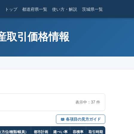
トップ
都道府県一覧
使い方・解説
茨城県一覧
動産取引価格情報
表示中：
37
件
📖 各項目の見方ガイド
方位/種類/幅員）
都市計画
建ぺい率
容積率
取引時期