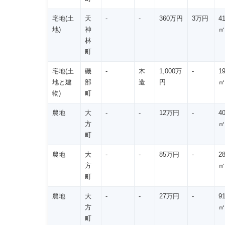
宅地(土
天
-
-
360万円
3万円
4
地)
神
㎡
林
町
宅地(土
磯
-
木
1,000万
-
1
地と建
部
造
円
㎡
物)
町
農地
大
-
-
12万円
-
4
方
㎡
町
農地
大
-
-
85万円
-
2
方
㎡
町
農地
大
-
-
27万円
-
9
方
㎡
町