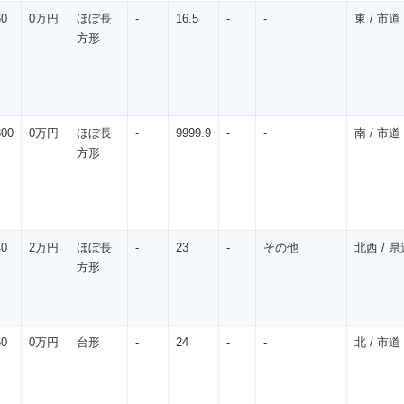
60
0万円
ほぼ長
-
16.5
-
-
東 / 市道 
方形
300
0万円
ほぼ長
-
9999.9
-
-
南 / 市道 
方形
40
2万円
ほぼ長
-
23
-
その他
北西 / 県道
方形
60
0万円
台形
-
24
-
-
北 / 市道 