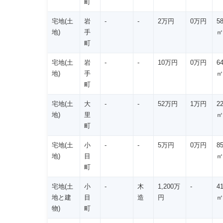
町
宅地(土
岩
-
-
2万円
0万円
5
地)
手
㎡
町
宅地(土
岩
-
-
10万円
0万円
6
地)
手
㎡
町
宅地(土
大
-
-
52万円
1万円
2
地)
里
㎡
町
宅地(土
小
-
-
5万円
0万円
8
地)
目
㎡
町
宅地(土
小
-
木
1,200万
-
4
地と建
目
造
円
㎡
物)
町