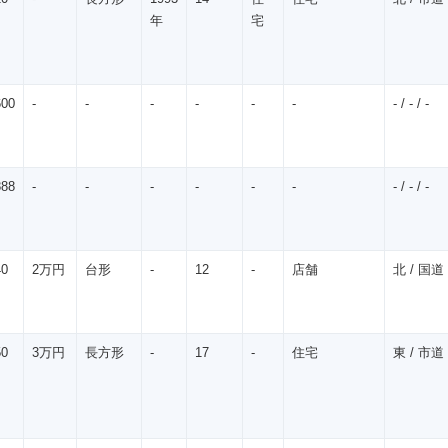
年
宅
600
-
-
-
-
-
-
- / - / -
888
-
-
-
-
-
-
- / - / -
40
2万円
台形
-
12
-
店舗
北 / 国道 
50
3万円
長方形
-
17
-
住宅
東 / 市道 