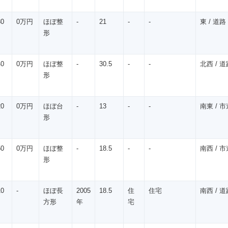
80
0万円
ほぼ整
-
21
-
-
東 / 道路 
形
40
0万円
ほぼ整
-
30.5
-
-
北西 / 道路
形
20
0万円
ほぼ台
-
13
-
-
南東 / 市道
形
50
0万円
ほぼ整
-
18.5
-
-
南西 / 市道
形
10
-
ほぼ長
2005
18.5
住
住宅
南西 / 道路
方形
年
宅