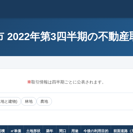
 2022年第3四半期の不動
※
取引情報は四半期ごとに公表されます。
土地と建物)
林地
農地
面積
㎡単価
土地形状
築年
間口
用途
今後の利用目的
前面道路（方