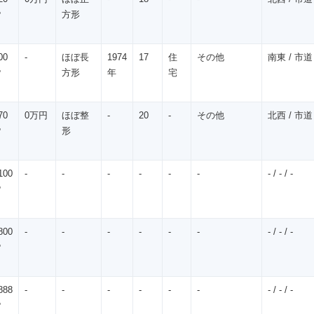
㎡
方形
00
-
ほぼ長
1974
17
住
その他
南東 / 市道 
㎡
方形
年
宅
70
0万円
ほぼ整
-
20
-
その他
北西 / 市道 
㎡
形
100
-
-
-
-
-
-
- / - / -
㎡
800
-
-
-
-
-
-
- / - / -
㎡
888
-
-
-
-
-
-
- / - / -
㎡