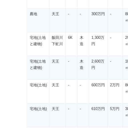
農地
天王
-
-
300万円
-
8
宅地(土地
飯田川
6K
木
1,300万
-
2
と建物)
下虻川
造
円
宅地(土地
天王
-
木
2,600万
-
1
と建物)
造
円
宅地(土地)
天王
-
-
600万円
2万円
8
宅地(土地)
天王
-
-
610万円
5万円
3