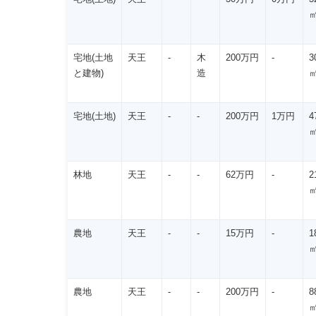
宅地(土地
天王
-
木
200万円
-
3
と建物)
造
宅地(土地)
天王
-
-
200万円
1万円
4
林地
天王
-
-
62万円
-
2
農地
天王
-
-
15万円
-
1
農地
天王
-
-
200万円
-
8