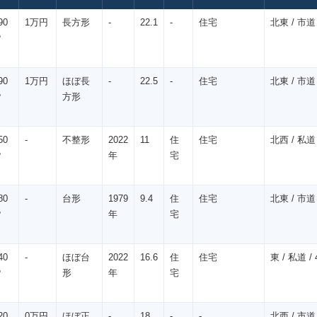
90
1万円
長方形
-
22.1
-
住宅
北東 / 市道 
㎡
90
1万円
ほぼ長
-
22.5
-
住宅
北東 / 市道 
㎡
方形
50
-
不整形
2022
11
住
住宅
北西 / 私道 
㎡
年
宅
80
-
台形
1979
9.4
住
住宅
北東 / 市道 
㎡
年
宅
40
-
ほぼ台
2022
16.6
住
住宅
東 / 私道 / 
㎡
形
年
宅
20
0万円
ほぼ正
-
18
-
-
北西 / 市道 