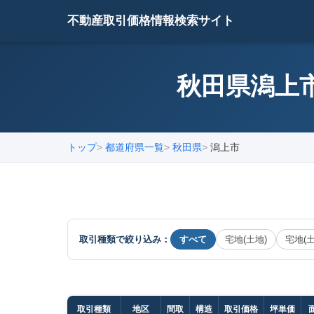
不動産取引価格情報検索サイト
秋田県潟上市
トップ
都道府県一覧
秋田県
潟上市
取引種類で絞り込み：
すべて
宅地(土地)
宅地(
取引種類
地区
間取
構造
取引価格
坪単価