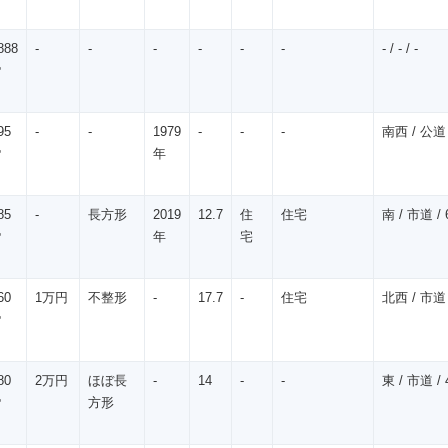
888
-
-
-
-
-
-
- / - / -
㎡
95
-
-
1979
-
-
-
南西 / 公道 /
㎡
年
85
-
長方形
2019
12.7
住
住宅
南 / 市道 / 
㎡
年
宅
60
1万円
不整形
-
17.7
-
住宅
北西 / 市道 
㎡
80
2万円
ほぼ長
-
14
-
-
東 / 市道 / 
㎡
方形