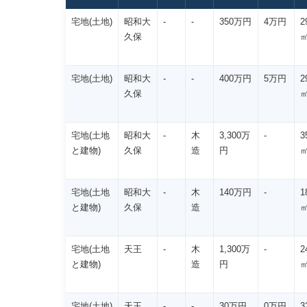
宅地(土地)
昭和大
-
-
350万円
4万円
2
久保
宅地(土地)
昭和大
-
-
400万円
5万円
2
久保
宅地(土地
昭和大
-
木
3,300万
-
3
と建物)
久保
造
円
宅地(土地
昭和大
-
木
140万円
-
1
と建物)
久保
造
宅地(土地
天王
-
木
1,300万
-
2
と建物)
造
円
宅地(土地)
天王
-
-
30万円
0万円
3