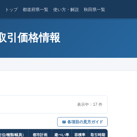
トップ
都道府県一覧
使い方・解説
秋田県一覧
産取引価格情報
表示中：
17
件
📖 各項目の見方ガイド
位/種類/幅員）
都市計画
建ぺい率
容積率
取引時期