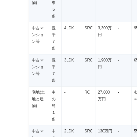
物)
東
５
条
中古マ
豊
4LDK
SRC
3,300万
-
9
ンショ
平
円
ン等
７
条
中古マ
豊
3LDK
SRC
1,900万
-
6
ンショ
平
円
ン等
７
条
宅地(土
中
-
RC
27,000
-
4
地と建
の
万円
物)
島
１
条
中古マ
中
2LDK
SRC
130万円
-
5