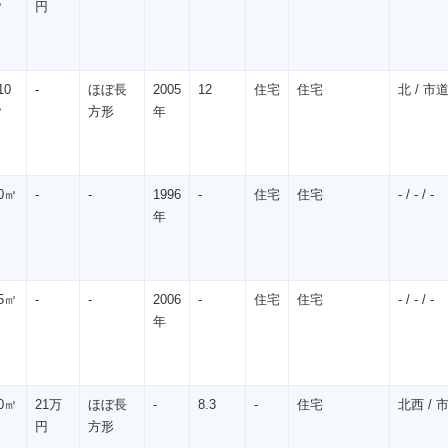
㎡
円
10
-
ほぼ長
2005
12
住宅
住宅
北 / 市道 
㎡
方形
年
0㎡
-
-
1996
-
住宅
住宅
- / - / -
年
5㎡
-
-
2006
-
住宅
住宅
- / - / -
年
0㎡
21万
ほぼ長
-
8.3
-
住宅
北西 / 市
円
方形