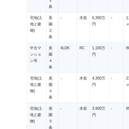
２
条
宅地(土
美
-
木造
6,300万
-
1
地と建
園
円
物)
２
条
中古マ
美
4LDK
RC
1,100万
-
8
ンショ
園
円
ン等
４
条
宅地(土
美
-
木造
4,300万
-
2
地と建
園
円
物)
４
条
宅地(土
美
-
木造
3,900万
-
8
地と建
園
円
物)
５
条