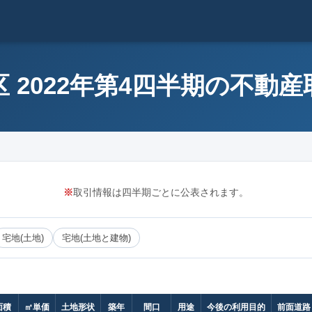
 2022年第4四半期の不動
※
取引情報は四半期ごとに公表されます。
宅地(土地)
宅地(土地と建物)
面積
㎡単価
土地形状
築年
間口
用途
今後の利用目的
前面道路