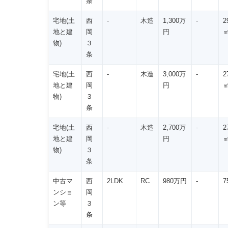
条
宅地(土
西
-
木造
1,300万
-
2
地と建
岡
円
物)
３
条
宅地(土
西
-
木造
3,000万
-
2
地と建
岡
円
物)
３
条
宅地(土
西
-
木造
2,700万
-
2
地と建
岡
円
物)
３
条
中古マ
西
2LDK
RC
980万円
-
7
ンショ
岡
ン等
３
条