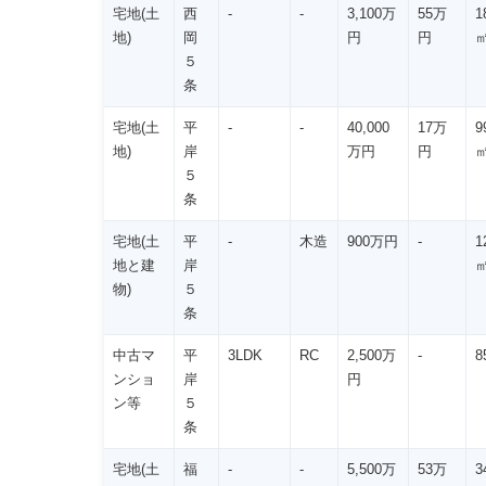
宅地(土
西
-
-
3,100万
55万
1
地)
岡
円
円
５
条
宅地(土
平
-
-
40,000
17万
9
地)
岸
万円
円
５
条
宅地(土
平
-
木造
900万円
-
1
地と建
岸
物)
５
条
中古マ
平
3LDK
RC
2,500万
-
8
ンショ
岸
円
ン等
５
条
宅地(土
福
-
-
5,500万
53万
3