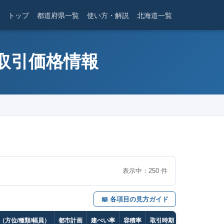
トップ
都道府県一覧
使い方・解説
北海道一覧
産取引価格情報
表示中：
250
件
📖 各項目の見方ガイド
（方位/種類/幅員）
都市計画
建ぺい率
容積率
取引時期