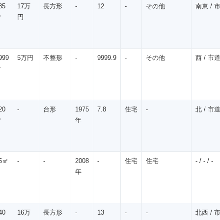
85
17万
長方形
-
12
-
その他
南東 / 市
㎡
円
999
5万円
不整形
-
9999.9
-
その他
西 / 市道 
㎡
20
-
台形
1975
7.8
住宅
-
北 / 市道 
㎡
年
5㎡
-
-
2008
-
住宅
住宅
- / - / -
年
40
16万
長方形
-
13
-
-
北西 / 市