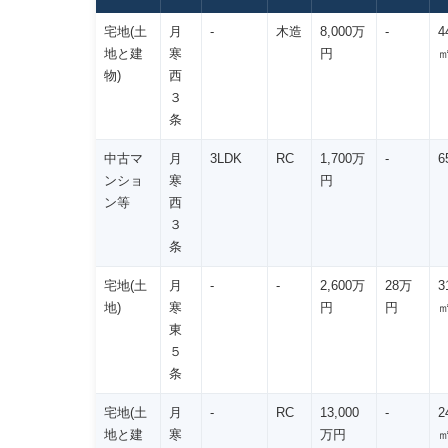
宅地(土
月
-
木造
8,000万
-
4
地と建
寒
円
物)
西
３
条
中古マ
月
3LDK
RC
1,700万
-
6
ンショ
寒
円
ン等
西
３
条
宅地(土
月
-
-
2,600万
28万
3
地)
寒
円
円
東
５
条
宅地(土
月
-
RC
13,000
-
2
地と建
寒
万円