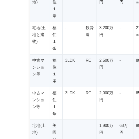
地)
住
円
円
１
条
宅地(土
福
-
鉄骨
3,200万
-
2
地と建
住
造
円
物)
１
条
中古マ
福
3LDK
RC
2,500万
-
8
ンショ
住
円
ン等
１
条
中古マ
福
3LDK
RC
2,900万
-
8
ンショ
住
円
ン等
１
条
宅地(土
美
-
-
1,900万
68万
9
地)
園
円
円