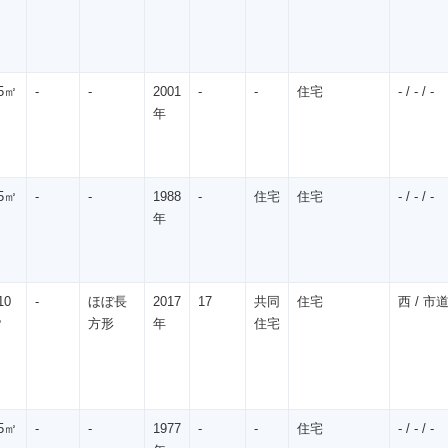
5㎡
-
-
2001
-
-
住宅
- / - / -
年
5㎡
-
-
1988
-
住宅
住宅
- / - / -
年
10
-
ほぼ長
2017
17
共同
住宅
西 / 市道 
㎡
方形
年
住宅
5㎡
-
-
1977
-
-
住宅
- / - / -