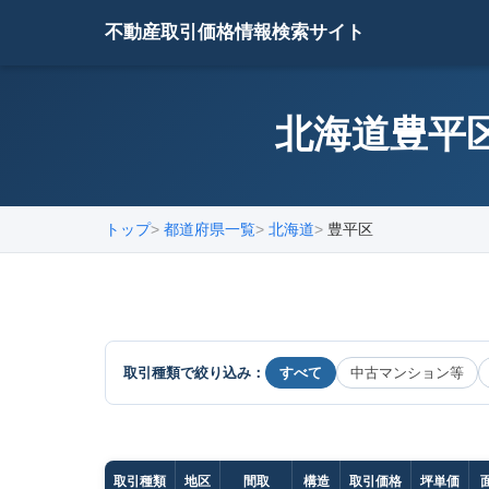
不動産取引価格情報検索サイト
北海道豊平区
トップ
都道府県一覧
北海道
豊平区
取引種類で絞り込み：
すべて
中古マンション等
取引種類
地区
間取
構造
取引価格
坪単価