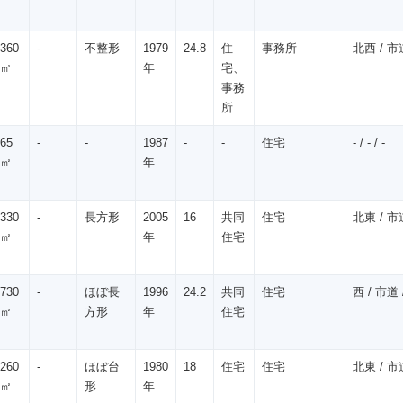
360
-
不整形
1979
24.8
住
事務所
北西 / 市道
㎡
年
宅、
事務
所
65
-
-
1987
-
-
住宅
- / - / -
㎡
年
330
-
長方形
2005
16
共同
住宅
北東 / 市道
㎡
年
住宅
730
-
ほぼ長
1996
24.2
共同
住宅
西 / 市道 /
㎡
方形
年
住宅
260
-
ほぼ台
1980
18
住宅
住宅
北東 / 市道
㎡
形
年