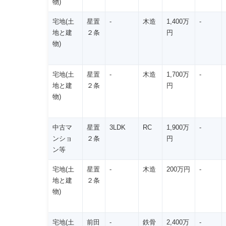
物)
宅地(土
星置
-
木造
1,400万
-
地と建
２条
円
物)
宅地(土
星置
-
木造
1,700万
-
地と建
２条
円
物)
中古マ
星置
3LDK
RC
1,900万
-
ンショ
２条
円
ン等
宅地(土
星置
-
木造
200万円
-
地と建
２条
物)
宅地(土
前田
-
鉄骨
2,400万
-