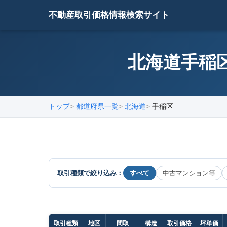
不動産取引価格情報検索サイト
北海道手稲区
トップ
都道府県一覧
北海道
手稲区
取引種類で絞り込み：
すべて
中古マンション等
取引種類
地区
間取
構造
取引価格
坪単価