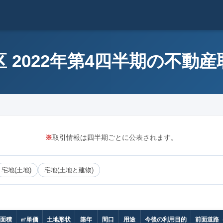
 2022年第4四半期の不動
※
取引情報は四半期ごとに公表されます。
宅地(土地)
宅地(土地と建物)
面積
㎡単価
土地形状
築年
間口
用途
今後の利用目的
前面道路（