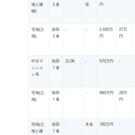
地と建
２条
造
円
物)
宅地(土
前田
-
-
2,600万
27万
地)
２条
円
円
中古マ
前田
2LDK
-
570万円
-
ンショ
７条
ン等
宅地(土
前田
-
-
880万円
28万
地)
７条
円
宅地(土
前田
-
木造
780万円
-
地と建
７条