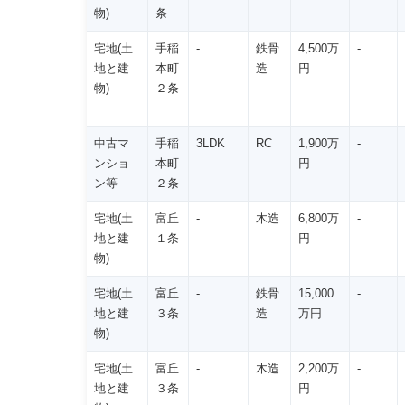
物)
条
宅地(土
手稲
-
鉄骨
4,500万
-
地と建
本町
造
円
物)
２条
中古マ
手稲
3LDK
RC
1,900万
-
ンショ
本町
円
ン等
２条
宅地(土
富丘
-
木造
6,800万
-
地と建
１条
円
物)
宅地(土
富丘
-
鉄骨
15,000
-
地と建
３条
造
万円
物)
宅地(土
富丘
-
木造
2,200万
-
地と建
３条
円