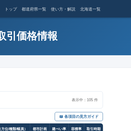
トップ
都道府県一覧
使い方・解説
北海道一覧
産取引価格情報
表示中：
105
件
📖 各項目の見方ガイド
方位/種類/幅員）
都市計画
建ぺい率
容積率
取引時期