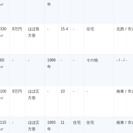
㎡
年
330
8万円
ほぼ長
-
15.4
-
住宅
北西 / 市道
㎡
方形
60
-
-
1989
-
-
その他
- / - / -
㎡
年
100
9万円
ほぼ正
-
10
-
-
南東 / 市道
㎡
方形
115
-
ほぼ正
1993
11
住宅
住宅
南東 / 市道
㎡
方形
年