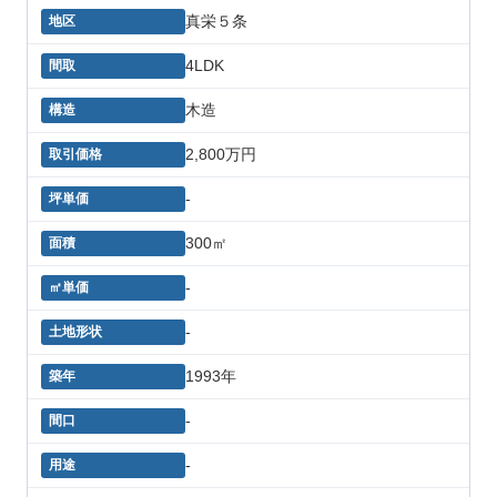
真栄５条
4LDK
木造
2,800万円
-
300㎡
-
-
1993年
-
-