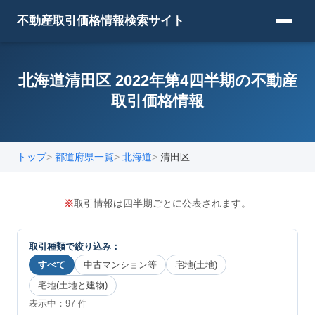
不動産取引価格情報検索サイト
北海道清田区 2022年第4四半期の不動産
取引価格情報
トップ
都道府県一覧
北海道
清田区
※
取引情報は四半期ごとに公表されます。
取引種類で絞り込み：
すべて
中古マンション等
宅地(土地)
宅地(土地と建物)
表示中：
97
件