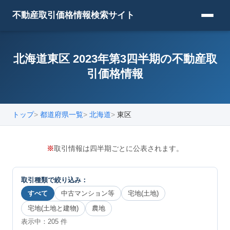
不動産取引価格情報検索サイト
北海道東区 2023年第3四半期の不動産取
引価格情報
トップ
都道府県一覧
北海道
東区
※
取引情報は四半期ごとに公表されます。
取引種類で絞り込み：
すべて
中古マンション等
宅地(土地)
宅地(土地と建物)
農地
表示中：
205
件