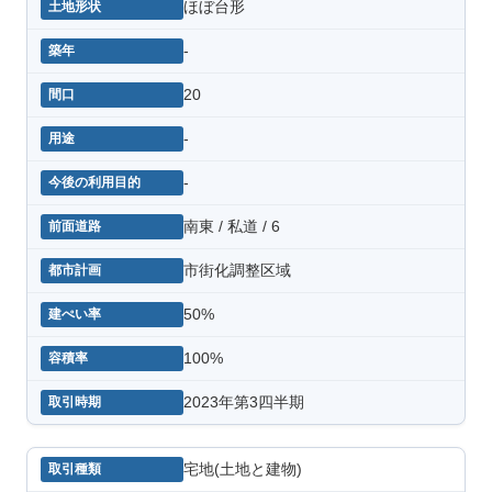
ほぼ台形
-
20
-
-
南東 / 私道 / 6
市街化調整区域
50%
100%
2023年第3四半期
宅地(土地と建物)