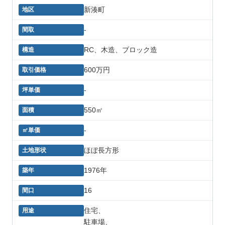
新湊町
-
RC、木造、ブロック造
600万円
-
550㎡
-
ほぼ長方形
1976年
16
住宅、
駐車場、