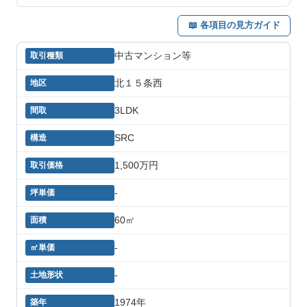
📖 各項目の見方ガイド
中古マンション等
北１５条西
3LDK
SRC
1,500万円
-
60㎡
-
-
1974年