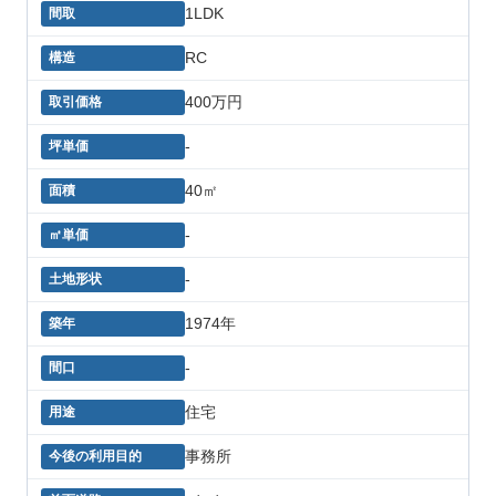
1LDK
RC
400万円
-
40㎡
-
-
1974年
-
住宅
事務所