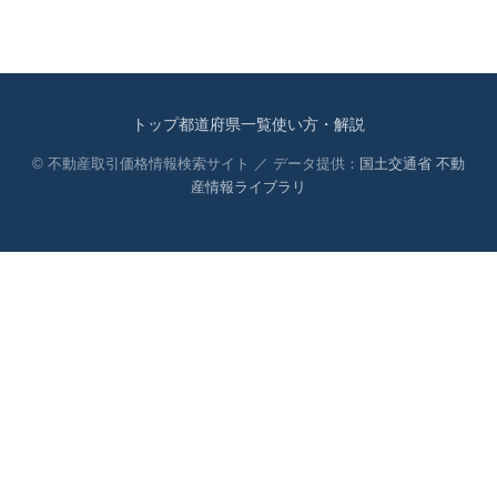
トップ
都道府県一覧
使い方・解説
© 不動産取引価格情報検索サイト ／ データ提供：
国土交通省 不動
産情報ライブラリ