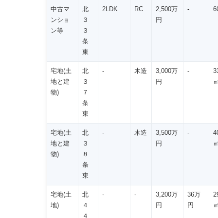
中古マ
北
2LDK
RC
2,500万
-
6
ンショ
３
円
ン等
３
条
東
宅地(土
北
-
木造
3,000万
-
3
地と建
３
円
物)
７
条
東
宅地(土
北
-
木造
3,500万
-
4
地と建
３
円
物)
８
条
東
宅地(土
北
-
-
3,200万
36万
2
地)
４
円
円
４