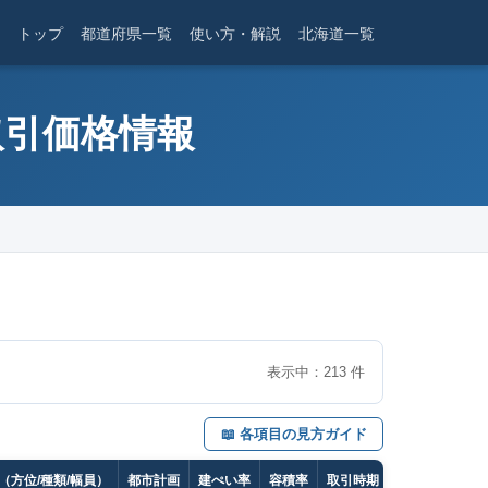
トップ
都道府県一覧
使い方・解説
北海道一覧
取引価格情報
表示中：
213
件
📖 各項目の見方ガイド
（方位/種類/幅員）
都市計画
建ぺい率
容積率
取引時期