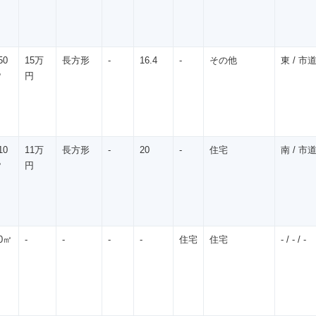
50
15万
長方形
-
16.4
-
その他
東 / 市道 
㎡
円
10
11万
長方形
-
20
-
住宅
南 / 市道 
㎡
円
0㎡
-
-
-
-
住宅
住宅
- / - / -