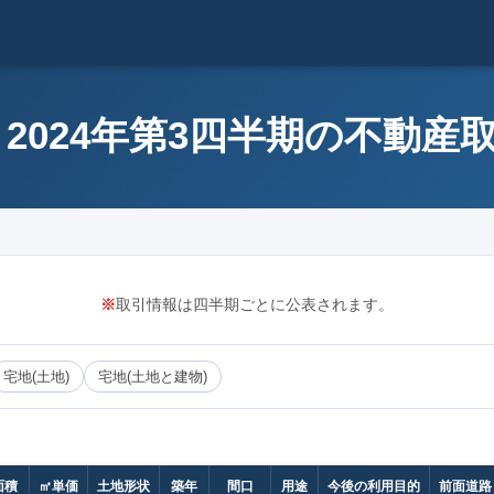
 2024年第3四半期の不動産
※
取引情報は四半期ごとに公表されます。
宅地(土地)
宅地(土地と建物)
面積
㎡単価
土地形状
築年
間口
用途
今後の利用目的
前面道路