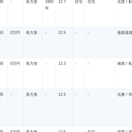
90
-
長方形
1993
12.7
住宅
住宅
北西 / 私
㎡
年
10
0万円
長方形
-
22.5
-
-
接面道路無 
㎡
00
0万円
長方形
-
13.3
-
-
南西 / 私
㎡
85
-
長方形
-
12.5
-
-
北東 / 市
㎡
75
6万円
長方形
-
12.5
-
住宅
南西 / 市