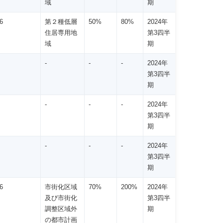
域
期
6
第２種低層
50%
80%
2024年
住居専用地
第3四半
域
期
-
-
-
2024年
第3四半
期
-
-
-
2024年
第3四半
期
-
-
-
2024年
第3四半
期
6
市街化区域
70%
200%
2024年
及び市街化
第3四半
調整区域外
期
の都市計画