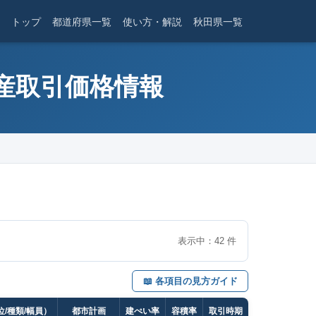
トップ
都道府県一覧
使い方・解説
秋田県一覧
動産取引価格情報
表示中：
42
件
📖 各項目の見方ガイド
/種類/幅員）
都市計画
建ぺい率
容積率
取引時期