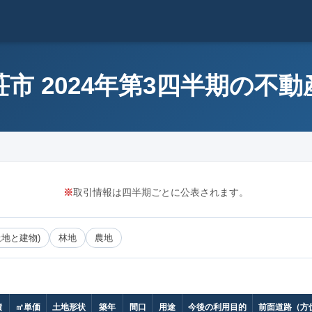
市 2024年第3四半期の不
※
取引情報は四半期ごとに公表されます。
土地と建物)
林地
農地
積
㎡単価
土地形状
築年
間口
用途
今後の利用目的
前面道路（方位