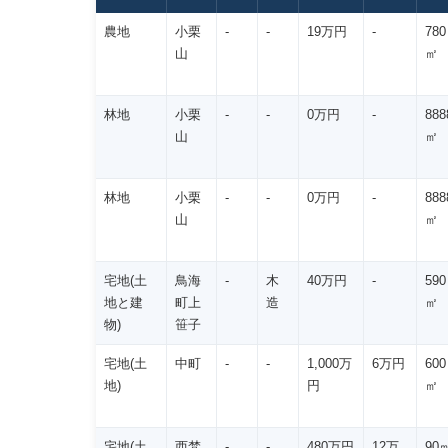
農地
小栗
-
-
19万円
-
780
山
㎡
林地
小栗
-
-
0万円
-
888
山
㎡
林地
小栗
-
-
0万円
-
888
山
㎡
宅地(土
鳥海
-
木
40万円
-
590
地と建
町上
造
㎡
物)
笹子
宅地(土
中町
-
-
1,000万
6万円
600
地)
円
㎡
宅地(土
西梵
-
-
480万円
12万
90