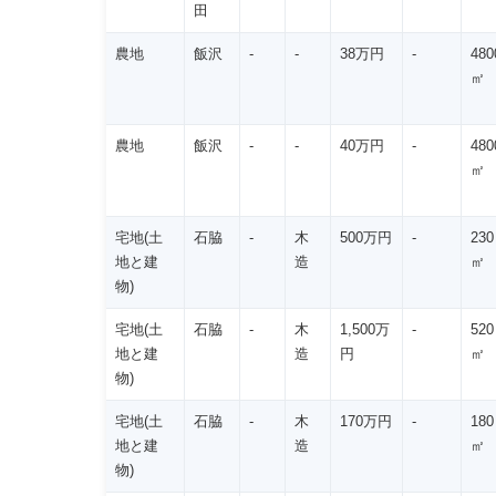
田
農地
飯沢
-
-
38万円
-
480
㎡
農地
飯沢
-
-
40万円
-
480
㎡
宅地(土
石脇
-
木
500万円
-
230
地と建
造
㎡
物)
宅地(土
石脇
-
木
1,500万
-
520
地と建
造
円
㎡
物)
宅地(土
石脇
-
木
170万円
-
180
地と建
造
㎡
物)