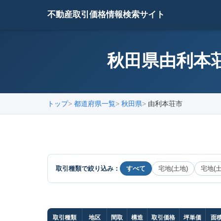
不動産取引価格情報検索サイト
秋田県由利本荘
トップ
都道府県一覧
秋田県
由利本荘市
取引種類で絞り込み：
すべて
宅地(土地)
宅地(
取引種類
地区
間取
構造
取引価格
坪単価
面