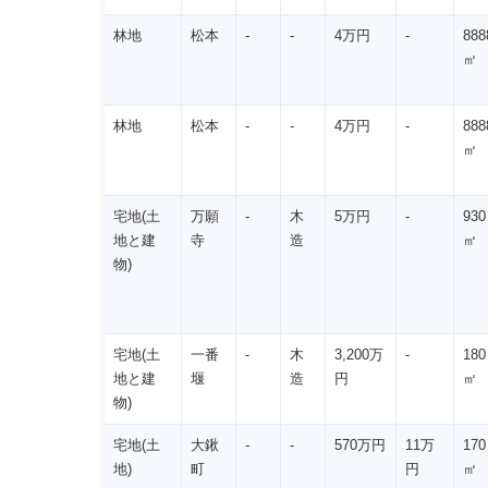
林地
松本
-
-
4万円
-
888
㎡
林地
松本
-
-
4万円
-
888
㎡
宅地(土
万願
-
木
5万円
-
930
地と建
寺
造
㎡
物)
宅地(土
一番
-
木
3,200万
-
180
地と建
堰
造
円
㎡
物)
宅地(土
大鍬
-
-
570万円
11万
170
地)
町
円
㎡