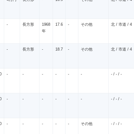
-
長方形
1968
17.6
-
その他
北 / 市道 / 4
年
-
長方形
-
18.7
-
その他
北 / 市道 / 4
0
-
-
-
-
-
-
- / - / -
0
-
-
-
-
-
-
- / - / -
0
-
-
-
-
-
その他
- / - / -