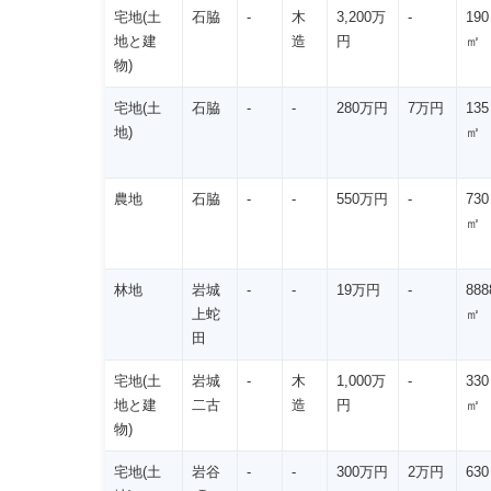
宅地(土
石脇
-
木
3,200万
-
190
地と建
造
円
㎡
物)
宅地(土
石脇
-
-
280万円
7万円
135
地)
㎡
農地
石脇
-
-
550万円
-
730
㎡
林地
岩城
-
-
19万円
-
888
上蛇
㎡
田
宅地(土
岩城
-
木
1,000万
-
330
地と建
二古
造
円
㎡
物)
宅地(土
岩谷
-
-
300万円
2万円
630