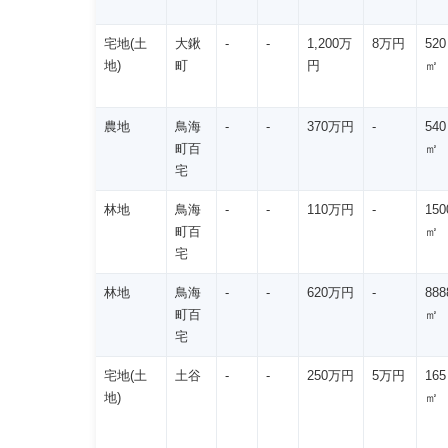
宅地(土
大鍬
-
-
1,200万
8万円
520
地)
町
円
㎡
農地
鳥海
-
-
370万円
-
540
町百
㎡
宅
林地
鳥海
-
-
110万円
-
150
町百
㎡
宅
林地
鳥海
-
-
620万円
-
888
町百
㎡
宅
宅地(土
土谷
-
-
250万円
5万円
165
地)
㎡