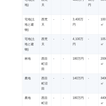
地)
天
円
宅地(土
西梵
-
-
3,400万
-
100
地と建
天
円
㎡
物)
宅地(土
西梵
-
-
4,100万
-
105
地と建
天
円
㎡
物)
林地
西目
-
-
180万円
-
200
町沼
㎡
田
農地
西目
-
-
140万円
-
340
町沼
㎡
田
農地
西目
-
-
180万円
-
440
町沼
㎡