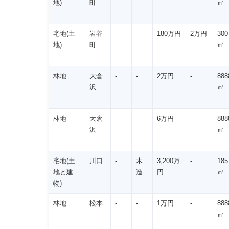
地)
町
㎡
宅地(土
岩谷
-
-
180万円
2万円
300
地)
町
㎡
林地
大倉
-
-
2万円
-
888
沢
㎡
林地
大倉
-
-
6万円
-
888
沢
㎡
宅地(土
川口
-
木
3,200万
-
185
地と建
造
円
㎡
物)
林地
松本
-
-
1万円
-
888
㎡