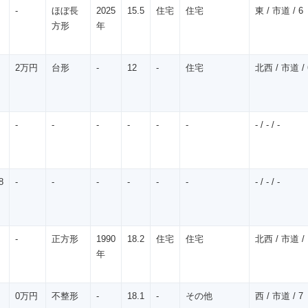
-
ほぼ長
2025
15.5
住宅
住宅
東 / 市道 / 6
方形
年
2万円
台形
-
12
-
住宅
北西 / 市道 / 
-
-
-
-
-
-
- / - / -
8
-
-
-
-
-
-
- / - / -
-
正方形
1990
18.2
住宅
住宅
北西 / 市道 / 
年
0万円
不整形
-
18.1
-
その他
西 / 市道 / 7