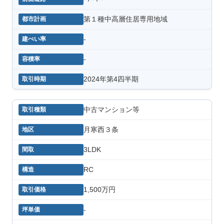
第１種中高層住居専用地域
-
-
2024年第4四半期
中古マンション等
月寒西３条
3LDK
RC
1,500万円
-