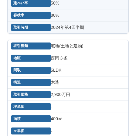
50%
80%
2024年第4四半期
宅地(土地と建物)
西岡３条
5LDK
木造
2,900万円
-
400㎡
-