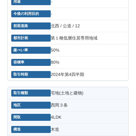
-
-
北西 / 公道 / 12
第１種低層住居専用地域
50%
80%
2024年第4四半期
宅地(土地と建物)
西岡３条
4LDK
木造