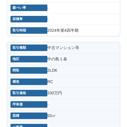
-
-
2024年第4四半期
中古マンション等
中の島１条
2LDK
RC
330万円
-
50㎡
-