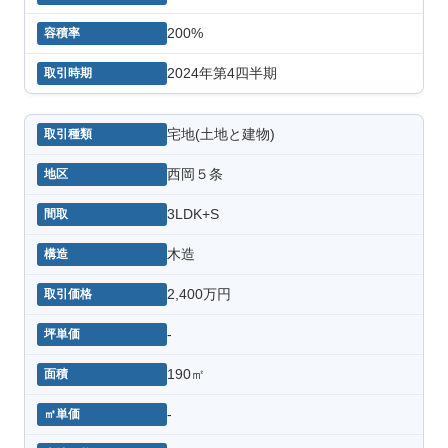
200%
2024年第4四半期
宅地(土地と建物)
西岡５条
3LDK+S
木造
2,400万円
-
190㎡
-