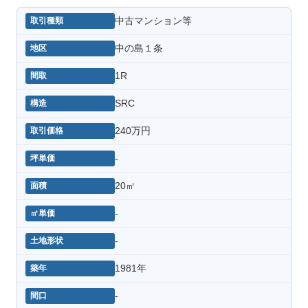
中古マンション等
中の島１条
1R
SRC
240万円
-
20㎡
-
-
1981年
-