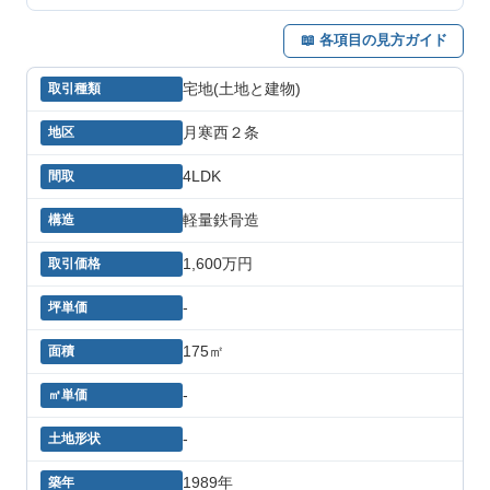
📖 各項目の見方ガイド
宅地(土地と建物)
月寒西２条
4LDK
軽量鉄骨造
1,600万円
-
175㎡
-
-
1989年