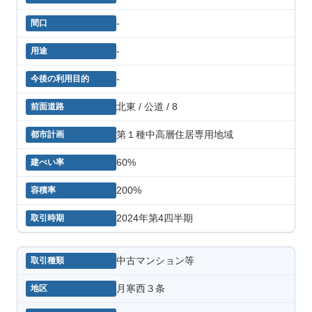
-
-
-
北東 / 公道 / 8
第１種中高層住居専用地域
60%
200%
2024年第4四半期
中古マンション等
月寒西３条