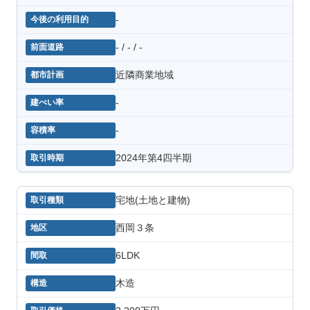
-
- / - / -
近隣商業地域
-
-
2024年第4四半期
宅地(土地と建物)
西岡３条
6LDK
木造