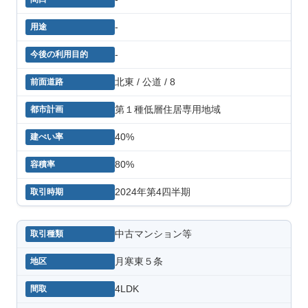
-
-
北東 / 公道 / 8
第１種低層住居専用地域
40%
80%
2024年第4四半期
中古マンション等
月寒東５条
4LDK