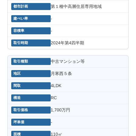
第１種中高層住居専用地域
-
-
2024年第4四半期
中古マンション等
月寒西５条
4LDK
RC
1,700万円
-
110㎡