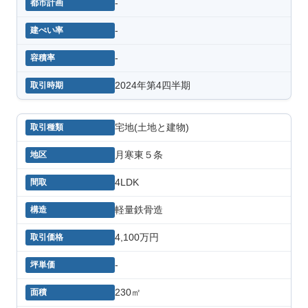
-
-
-
2024年第4四半期
宅地(土地と建物)
月寒東５条
4LDK
軽量鉄骨造
4,100万円
-
230㎡