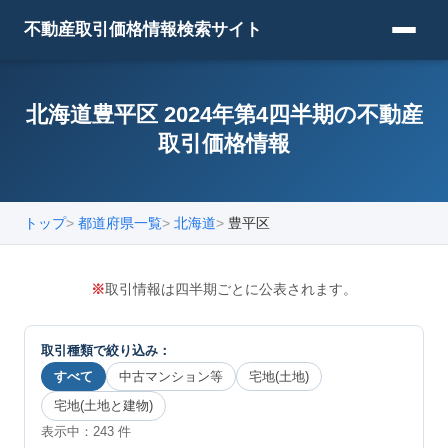
不動産取引価格情報検索サイト
北海道豊平区 2024年第4四半期の不動産
取引価格情報
トップ
都道府県一覧
北海道
豊平区
※
取引情報は四半期ごとに公表されます。
取引種類で絞り込み：
すべて
中古マンション等
宅地(土地)
宅地(土地と建物)
表示中：
243
件