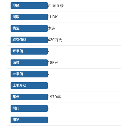
西岡５条
1LDK
木造
420万円
-
185㎡
-
-
1979年
-
-