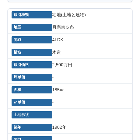
宅地(土地と建物)
月寒東５条
4LDK
木造
2,500万円
-
185㎡
-
-
1982年
-