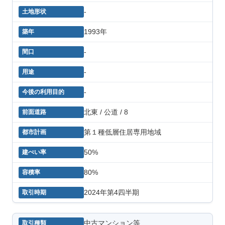
-
1993年
-
-
-
北東 / 公道 / 8
第１種低層住居専用地域
50%
80%
2024年第4四半期
中古マンション等