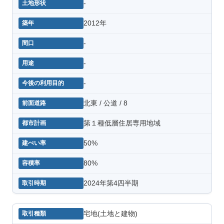
-
2012年
-
-
-
北東 / 公道 / 8
第１種低層住居専用地域
50%
80%
2024年第4四半期
宅地(土地と建物)