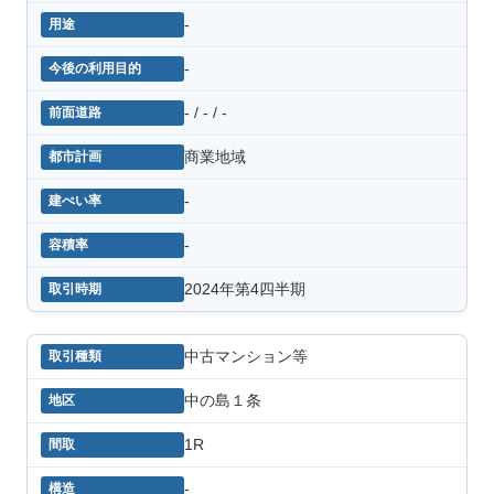
-
-
- / - / -
商業地域
-
-
2024年第4四半期
中古マンション等
中の島１条
1R
-