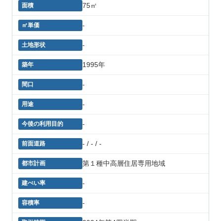
75㎡
-
-
1995年
-
-
-
- / - / -
第１種中高層住居専用地域
-
-