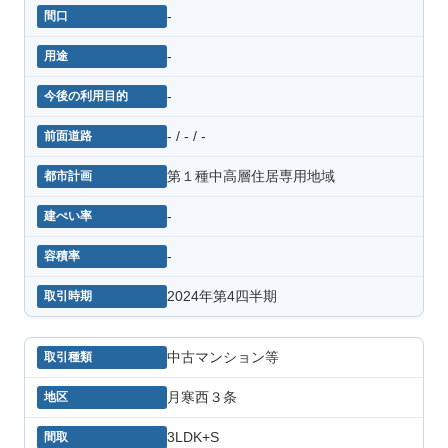
-
-
-
- / - / -
第１種中高層住居専用地域
-
-
2024年第4四半期
中古マンション等
月寒西３条
3LDK+S