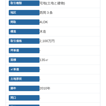
宅地(土地と建物)
西岡３条
4LDK
木造
2,100万円
-
135㎡
-
-
2010年
-