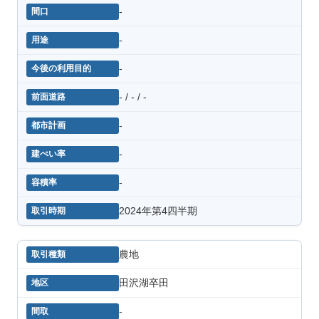
-
-
-
- / - / -
-
-
-
2024年第4四半期
農地
田沢湖卒田
-