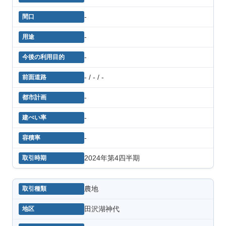
-
-
-
- / - / -
-
-
-
2024年第4四半期
農地
田沢湖神代