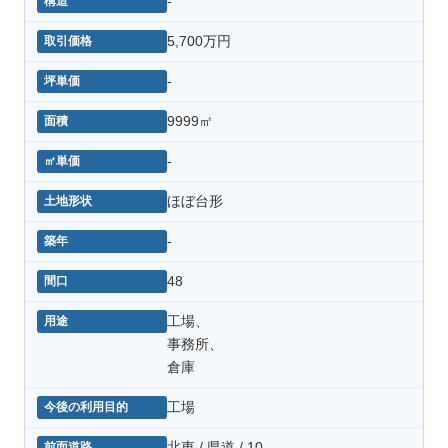
-
5,700万円
-
9999㎡
-
ほぼ台形
-
48
工場、
事務所、
倉庫
工場
北東 / 県道 / 10