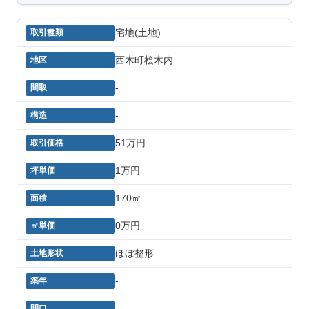
宅地(土地)
西木町桧木内
-
-
51万円
1万円
170㎡
0万円
ほぼ整形
-
-