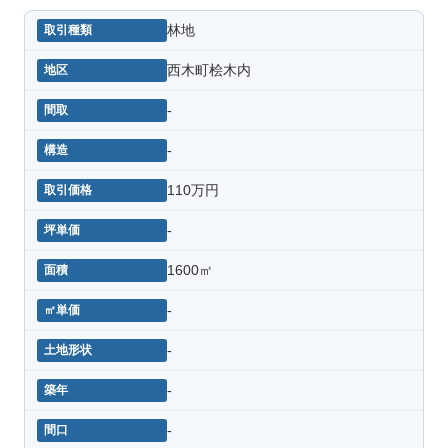
林地
西木町桧木内
-
-
110万円
-
1600㎡
-
-
-
-