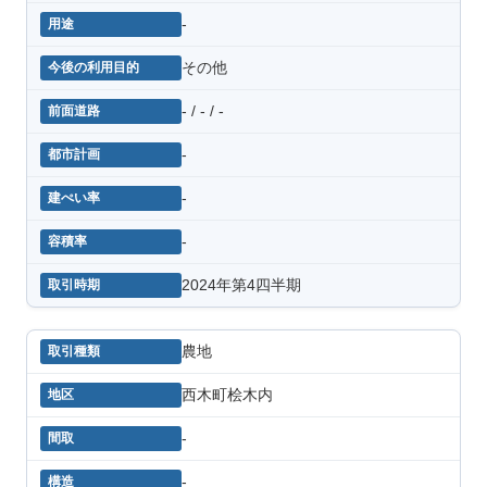
-
その他
- / - / -
-
-
-
2024年第4四半期
農地
西木町桧木内
-
-