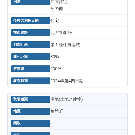
共同住宅、
その他
住宅
北 / 市道 / 6
第１種住居地域
60%
200%
2024年第4四半期
宅地(土地と建物)
角館町
-