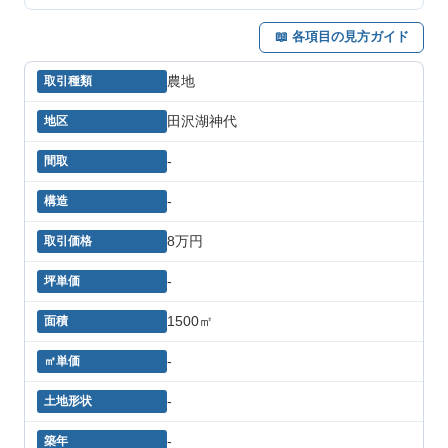
📖 各項目の見方ガイド
農地
田沢湖神代
-
-
8万円
-
1500㎡
-
-
-