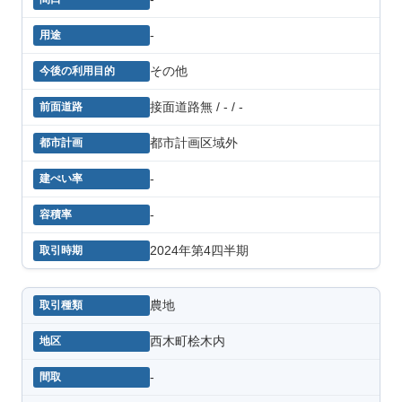
-
その他
接面道路無 / - / -
都市計画区域外
-
-
2024年第4四半期
農地
西木町桧木内
-