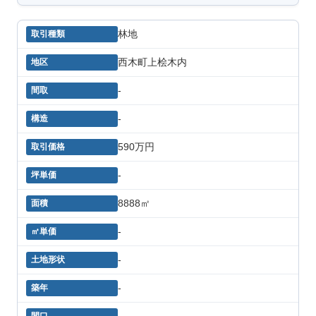
林地
西木町上桧木内
-
-
590万円
-
8888㎡
-
-
-
-