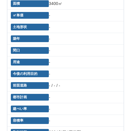
3400㎡
-
-
-
-
-
-
- / - / -
-
-
-