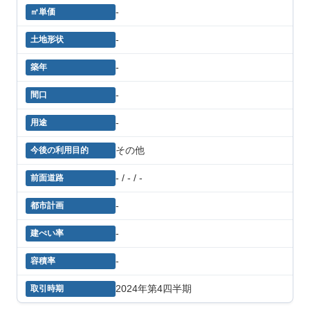
-
-
-
-
-
その他
- / - / -
-
-
-
2024年第4四半期