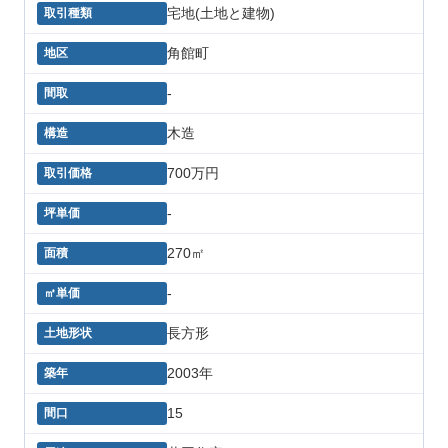
宅地(土地と建物)
角館町
-
木造
700万円
-
270㎡
-
長方形
2003年
15