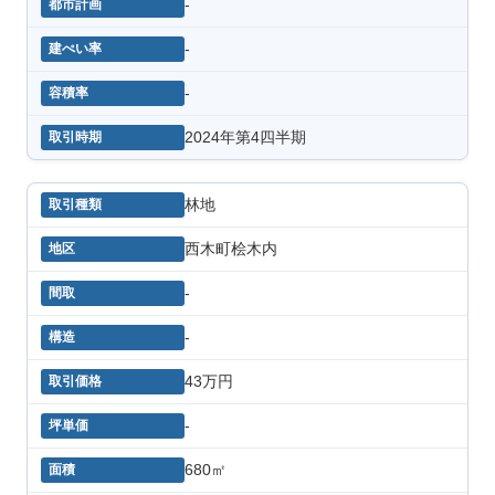
-
-
-
2024年第4四半期
林地
西木町桧木内
-
-
43万円
-
680㎡