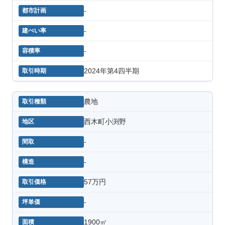
-
-
-
2024年第4四半期
農地
西木町小渕野
-
-
57万円
-
1900㎡