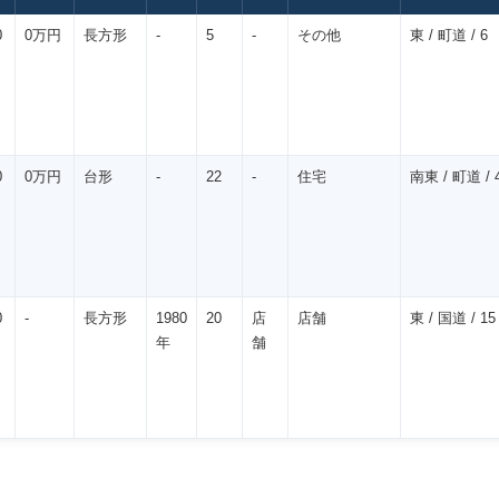
0
0万円
長方形
-
5
-
その他
東 / 町道 / 6
0
0万円
台形
-
22
-
住宅
南東 / 町道 / 4
0
-
長方形
1980
20
店
店舗
東 / 国道 / 15
年
舗