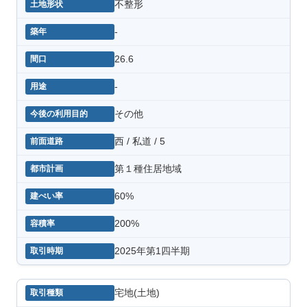
不整形
-
26.6
-
その他
西 / 私道 / 5
第１種住居地域
60%
200%
2025年第1四半期
宅地(土地)