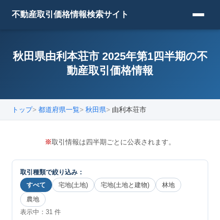
不動産取引価格情報検索サイト
秋田県由利本荘市 2025年第1四半期の不
動産取引価格情報
トップ
都道府県一覧
秋田県
由利本荘市
※
取引情報は四半期ごとに公表されます。
取引種類で絞り込み：
すべて
宅地(土地)
宅地(土地と建物)
林地
農地
表示中：
31
件