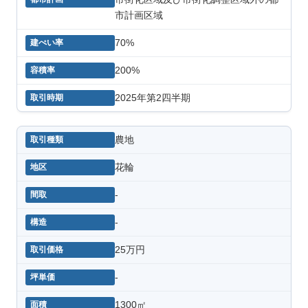
市計画区域
70%
200%
2025年第2四半期
農地
花輪
-
-
25万円
-
1300㎡