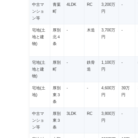
中古マ
青葉
4LDK
RC
3,200万
-
ンショ
町
円
ン等
宅地(土
厚別
-
木造
3,700万
-
地と建
北４
円
物)
条
宅地(土
厚別
-
鉄骨
1,100万
-
地と建
町
造
円
物)
宅地(土
厚別
-
-
4,600万
39万
地)
東３
円
円
条
中古マ
厚別
3LDK
RC
3,800万
-
ンショ
東３
円
ン等
条