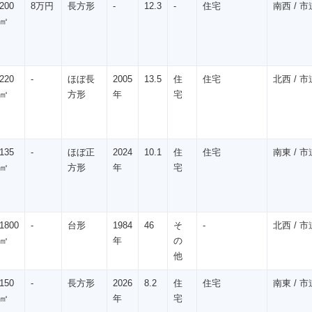
200
8万円
長方形
-
12.3
-
住宅
南西 / 市道
㎡
220
-
ほぼ長
2005
13.5
住
住宅
北西 / 市道
㎡
方形
年
宅
135
-
ほぼ正
2024
10.1
住
住宅
南東 / 市道
㎡
方形
年
宅
1800
-
台形
1984
46
そ
-
北西 / 市道
㎡
年
の
他
150
-
長方形
2026
8.2
住
住宅
南東 / 市道
㎡
年
宅