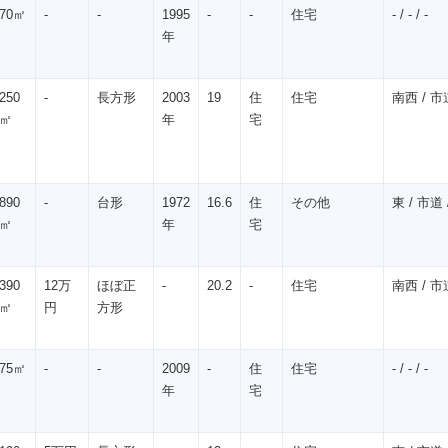
70㎡
-
-
1995
-
-
住宅
- / - / -
年
250
-
長方形
2003
19
住
住宅
南西 / 市道
㎡
年
宅
890
-
台形
1972
16.6
住
その他
東 / 市道 /
㎡
年
宅
390
12万
ほぼ正
-
20.2
-
住宅
南西 / 市道
㎡
円
方形
75㎡
-
-
2009
-
住
住宅
- / - / -
年
宅