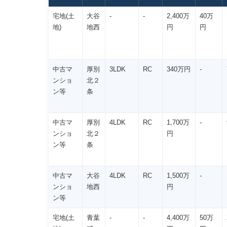
宅地(土
大谷
-
-
2,400万
40万
地)
地西
円
円
中古マ
厚別
3LDK
RC
340万円
-
ンショ
北２
ン等
条
中古マ
厚別
4LDK
RC
1,700万
-
ンショ
北２
円
ン等
条
中古マ
大谷
4LDK
RC
1,500万
-
ンショ
地西
円
ン等
宅地(土
青葉
-
-
4,400万
50万