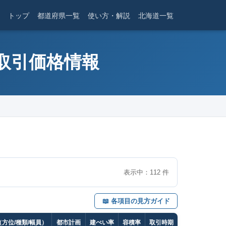
トップ
都道府県一覧
使い方・解説
北海道一覧
産取引価格情報
表示中：
112
件
📖 各項目の見方ガイド
方位/種類/幅員）
都市計画
建ぺい率
容積率
取引時期