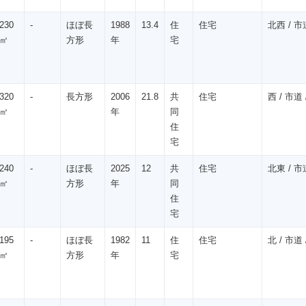
230
-
ほぼ長
1988
13.4
住
住宅
北西 / 市道
㎡
方形
年
宅
320
-
長方形
2006
21.8
共
住宅
西 / 市道 /
㎡
年
同
住
宅
240
-
ほぼ長
2025
12
共
住宅
北東 / 市道
㎡
方形
年
同
住
宅
195
-
ほぼ長
1982
11
住
住宅
北 / 市道 /
㎡
方形
年
宅