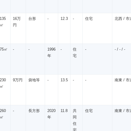
135
16万
台形
-
12.3
-
住宅
北西 / 市道
㎡
円
75㎡
-
-
1996
-
住
-
- / - / -
年
宅
230
9万円
袋地等
-
13.5
-
-
南東 / 市道
㎡
260
-
長方形
2020
11.8
共
住宅
南東 / 市道
㎡
年
同
住
宅