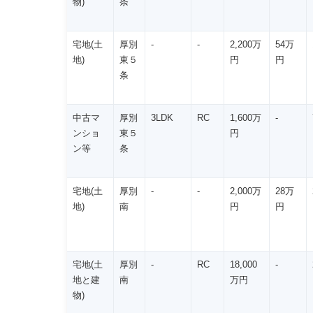
物)
条
宅地(土
厚別
-
-
2,200万
54万
地)
東５
円
円
条
中古マ
厚別
3LDK
RC
1,600万
-
ンショ
東５
円
ン等
条
宅地(土
厚別
-
-
2,000万
28万
地)
南
円
円
宅地(土
厚別
-
RC
18,000
-
地と建
南
万円
物)