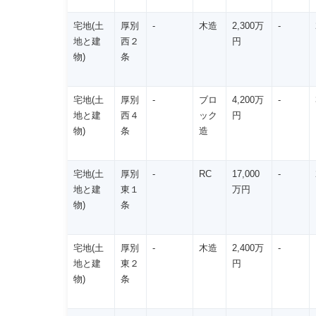
宅地(土
厚別
-
木造
2,300万
-
地と建
西２
円
物)
条
宅地(土
厚別
-
ブロ
4,200万
-
地と建
西４
ック
円
物)
条
造
宅地(土
厚別
-
RC
17,000
-
地と建
東１
万円
物)
条
宅地(土
厚別
-
木造
2,400万
-
地と建
東２
円
物)
条