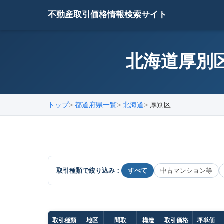
不動産取引価格情報検索サイト
北海道厚別区
トップ
都道府県一覧
北海道
厚別区
取引種類で絞り込み：
すべて
中古マンション等
取引種類
地区
間取
構造
取引価格
坪単価