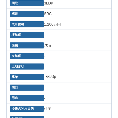
3LDK
SRC
1,200万円
-
70㎡
-
-
1993年
-
-
住宅