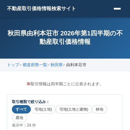
不動産取引価格情報検索サイト
秋田県由利本荘市 2026年第1四半期の不
動産取引価格情報
トップ
都道府県一覧
秋田県
由利本荘市
※
取引情報は四半期ごとに公表されます。
取引種類で絞り込み：
すべて
宅地(土地)
宅地(土地と建物)
林地
農地
表示中：
24
件