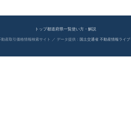
トップ
都道府県一覧
使い方・解説
 不動産取引価格情報検索サイト ／ データ提供：
国土交通省 不動産情報ライブ