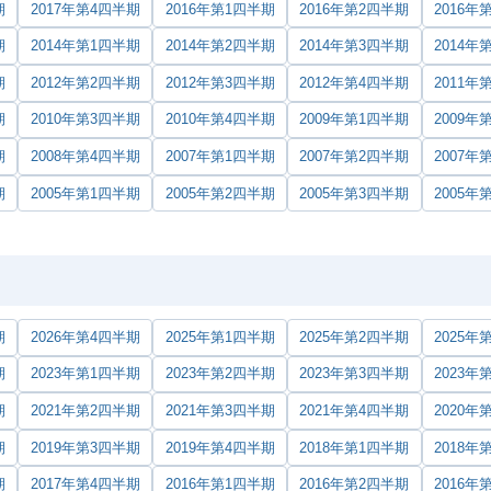
期
2017年第4四半期
2016年第1四半期
2016年第2四半期
2016年
期
2014年第1四半期
2014年第2四半期
2014年第3四半期
2014年
期
2012年第2四半期
2012年第3四半期
2012年第4四半期
2011年
期
2010年第3四半期
2010年第4四半期
2009年第1四半期
2009年
期
2008年第4四半期
2007年第1四半期
2007年第2四半期
2007年
期
2005年第1四半期
2005年第2四半期
2005年第3四半期
2005年
期
2026年第4四半期
2025年第1四半期
2025年第2四半期
2025年
期
2023年第1四半期
2023年第2四半期
2023年第3四半期
2023年
期
2021年第2四半期
2021年第3四半期
2021年第4四半期
2020年
期
2019年第3四半期
2019年第4四半期
2018年第1四半期
2018年
期
2017年第4四半期
2016年第1四半期
2016年第2四半期
2016年