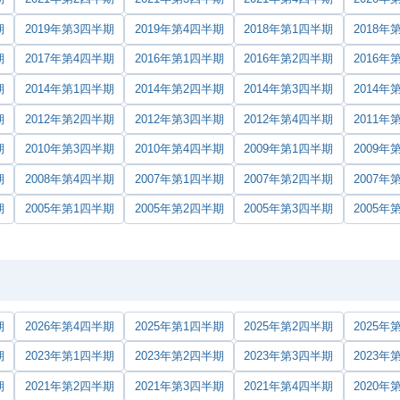
期
2019年第3四半期
2019年第4四半期
2018年第1四半期
2018年
期
2017年第4四半期
2016年第1四半期
2016年第2四半期
2016年
期
2014年第1四半期
2014年第2四半期
2014年第3四半期
2014年
期
2012年第2四半期
2012年第3四半期
2012年第4四半期
2011年
期
2010年第3四半期
2010年第4四半期
2009年第1四半期
2009年
期
2008年第4四半期
2007年第1四半期
2007年第2四半期
2007年
期
2005年第1四半期
2005年第2四半期
2005年第3四半期
2005年
期
2026年第4四半期
2025年第1四半期
2025年第2四半期
2025年
期
2023年第1四半期
2023年第2四半期
2023年第3四半期
2023年
期
2021年第2四半期
2021年第3四半期
2021年第4四半期
2020年