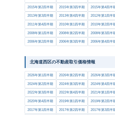
2015年第2四半期
2015年第3四半期
2015年第4四半
2013年第3四半期
2013年第4四半期
2012年第1四半
2011年第4四半期
2010年第1四半期
2010年第2四半
2008年第1四半期
2008年第2四半期
2008年第3四半
2006年第2四半期
2006年第3四半期
2006年第4四半
北海道西区の不動産取引価格情報
2026年第1四半期
2026年第2四半期
2026年第3四半
2024年第2四半期
2024年第3四半期
2024年第4四半
2022年第3四半期
2022年第4四半期
2021年第1四半
2020年第4四半期
2019年第1四半期
2019年第2四半
2017年第1四半期
2017年第2四半期
2017年第3四半