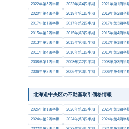
2022年第3四半期
2022年第4四半期
2021年第1四半
2020年第4四半期
2019年第1四半期
2019年第2四半
2017年第1四半期
2017年第2四半期
2017年第3四半
2015年第2四半期
2015年第3四半期
2015年第4四半
2013年第3四半期
2013年第4四半期
2012年第1四半
2011年第4四半期
2010年第1四半期
2010年第2四半
2008年第1四半期
2008年第2四半期
2008年第3四半
2006年第2四半期
2006年第3四半期
2006年第4四半
北海道中央区の不動産取引価格情報
2026年第1四半期
2026年第2四半期
2026年第3四半
2024年第2四半期
2024年第3四半期
2024年第4四半
2022年第3四半期
2022年第4四半期
2021年第1四半