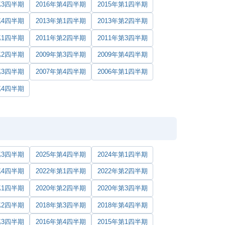
第3四半期
2016年第4四半期
2015年第1四半期
第4四半期
2013年第1四半期
2013年第2四半期
第1四半期
2011年第2四半期
2011年第3四半期
第2四半期
2009年第3四半期
2009年第4四半期
第3四半期
2007年第4四半期
2006年第1四半期
第4四半期
第3四半期
2025年第4四半期
2024年第1四半期
第4四半期
2022年第1四半期
2022年第2四半期
第1四半期
2020年第2四半期
2020年第3四半期
第2四半期
2018年第3四半期
2018年第4四半期
第3四半期
2016年第4四半期
2015年第1四半期