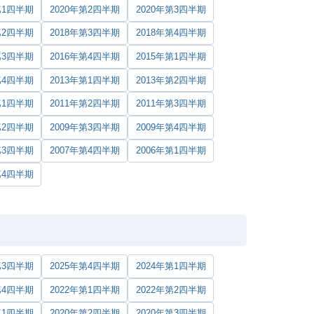
第1四半期
2020年第2四半期
2020年第3四半期
第2四半期
2018年第3四半期
2018年第4四半期
第3四半期
2016年第4四半期
2015年第1四半期
第4四半期
2013年第1四半期
2013年第2四半期
第1四半期
2011年第2四半期
2011年第3四半期
第2四半期
2009年第3四半期
2009年第4四半期
第3四半期
2007年第4四半期
2006年第1四半期
第4四半期
第3四半期
2025年第4四半期
2024年第1四半期
第4四半期
2022年第1四半期
2022年第2四半期
第1四半期
2020年第2四半期
2020年第3四半期