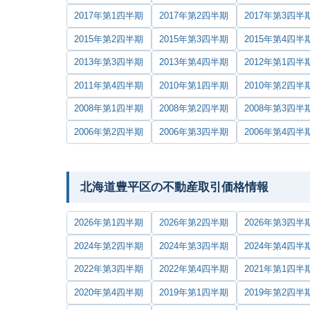
2017年第1四半期
2017年第2四半期
2017年第3四半
2015年第2四半期
2015年第3四半期
2015年第4四半
2013年第3四半期
2013年第4四半期
2012年第1四半
2011年第4四半期
2010年第1四半期
2010年第2四半
2008年第1四半期
2008年第2四半期
2008年第3四半
2006年第2四半期
2006年第3四半期
2006年第4四半
北海道豊平区の不動産取引価格情報
2026年第1四半期
2026年第2四半期
2026年第3四半
2024年第2四半期
2024年第3四半期
2024年第4四半
2022年第3四半期
2022年第4四半期
2021年第1四半
2020年第4四半期
2019年第1四半期
2019年第2四半