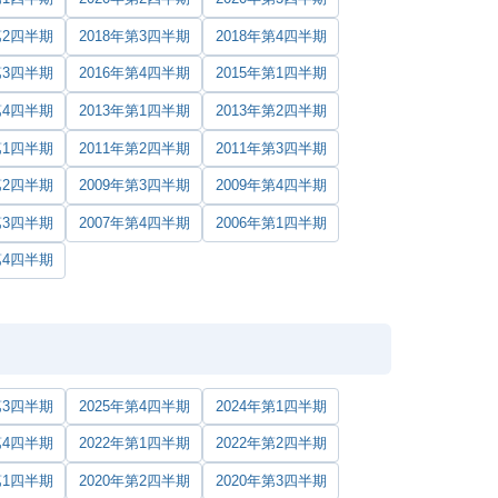
第2四半期
2018年第3四半期
2018年第4四半期
第3四半期
2016年第4四半期
2015年第1四半期
第4四半期
2013年第1四半期
2013年第2四半期
第1四半期
2011年第2四半期
2011年第3四半期
第2四半期
2009年第3四半期
2009年第4四半期
第3四半期
2007年第4四半期
2006年第1四半期
第4四半期
第3四半期
2025年第4四半期
2024年第1四半期
第4四半期
2022年第1四半期
2022年第2四半期
第1四半期
2020年第2四半期
2020年第3四半期