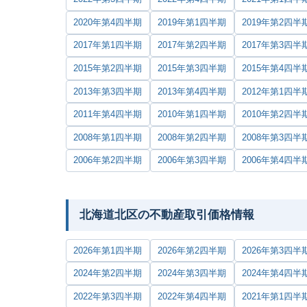
2020年第4四半期
2019年第1四半期
2019年第2四半
2017年第1四半期
2017年第2四半期
2017年第3四半
2015年第2四半期
2015年第3四半期
2015年第4四半
2013年第3四半期
2013年第4四半期
2012年第1四半
2011年第4四半期
2010年第1四半期
2010年第2四半
2008年第1四半期
2008年第2四半期
2008年第3四半
2006年第2四半期
2006年第3四半期
2006年第4四半
北海道北区の不動産取引価格情報
2026年第1四半期
2026年第2四半期
2026年第3四半
2024年第2四半期
2024年第3四半期
2024年第4四半
2022年第3四半期
2022年第4四半期
2021年第1四半