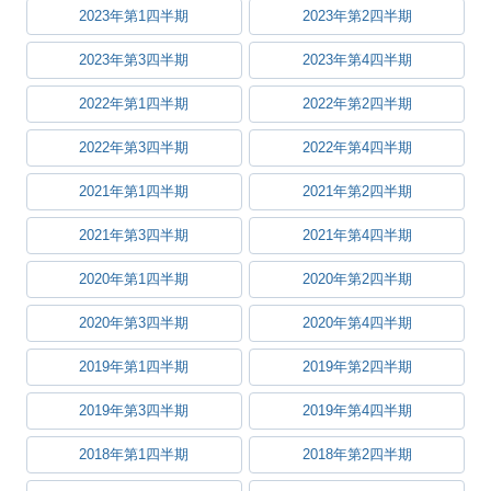
2023年第1四半期
2023年第2四半期
2023年第3四半期
2023年第4四半期
2022年第1四半期
2022年第2四半期
2022年第3四半期
2022年第4四半期
2021年第1四半期
2021年第2四半期
2021年第3四半期
2021年第4四半期
2020年第1四半期
2020年第2四半期
2020年第3四半期
2020年第4四半期
2019年第1四半期
2019年第2四半期
2019年第3四半期
2019年第4四半期
2018年第1四半期
2018年第2四半期