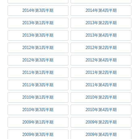
2014年第3四半期
2014年第4四半期
2013年第1四半期
2013年第2四半期
2013年第3四半期
2013年第4四半期
2012年第1四半期
2012年第2四半期
2012年第3四半期
2012年第4四半期
2011年第1四半期
2011年第2四半期
2011年第3四半期
2011年第4四半期
2010年第1四半期
2010年第2四半期
2010年第3四半期
2010年第4四半期
2009年第1四半期
2009年第2四半期
2009年第3四半期
2009年第4四半期