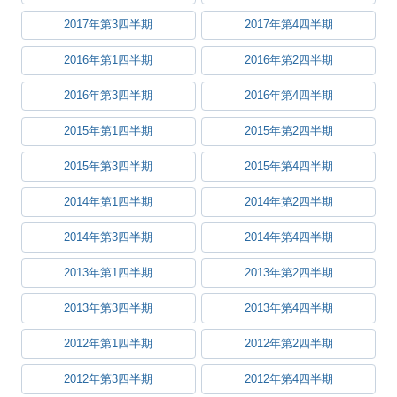
2017年第3四半期
2017年第4四半期
2016年第1四半期
2016年第2四半期
2016年第3四半期
2016年第4四半期
2015年第1四半期
2015年第2四半期
2015年第3四半期
2015年第4四半期
2014年第1四半期
2014年第2四半期
2014年第3四半期
2014年第4四半期
2013年第1四半期
2013年第2四半期
2013年第3四半期
2013年第4四半期
2012年第1四半期
2012年第2四半期
2012年第3四半期
2012年第4四半期