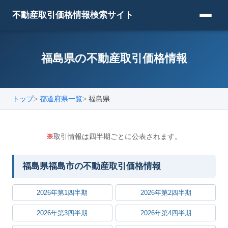
不動産取引価格情報検索サイト
福島県の不動産取引価格情報
トップ
都道府県一覧
福島県
※
取引情報は四半期ごとに公表されます。
福島県福島市の不動産取引価格情報
2026年第1四半期
2026年第2四半期
2026年第3四半期
2026年第4四半期