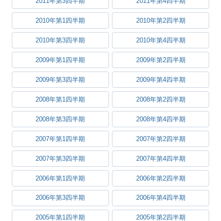
2011年第3四半期
2011年第4四半期
2010年第1四半期
2010年第2四半期
2010年第3四半期
2010年第4四半期
2009年第1四半期
2009年第2四半期
2009年第3四半期
2009年第4四半期
2008年第1四半期
2008年第2四半期
2008年第3四半期
2008年第4四半期
2007年第1四半期
2007年第2四半期
2007年第3四半期
2007年第4四半期
2006年第1四半期
2006年第2四半期
2006年第3四半期
2006年第4四半期
2005年第1四半期
2005年第2四半期