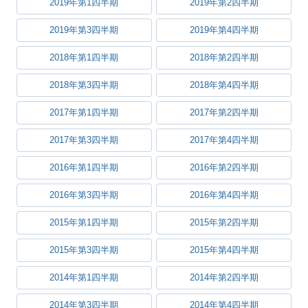
2019年第1四半期
2019年第2四半期
2019年第3四半期
2019年第4四半期
2018年第1四半期
2018年第2四半期
2018年第3四半期
2018年第4四半期
2017年第1四半期
2017年第2四半期
2017年第3四半期
2017年第4四半期
2016年第1四半期
2016年第2四半期
2016年第3四半期
2016年第4四半期
2015年第1四半期
2015年第2四半期
2015年第3四半期
2015年第4四半期
2014年第1四半期
2014年第2四半期
2014年第3四半期
2014年第4四半期