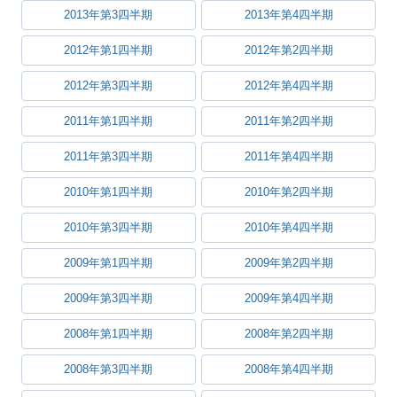
2013年第3四半期
2013年第4四半期
2012年第1四半期
2012年第2四半期
2012年第3四半期
2012年第4四半期
2011年第1四半期
2011年第2四半期
2011年第3四半期
2011年第4四半期
2010年第1四半期
2010年第2四半期
2010年第3四半期
2010年第4四半期
2009年第1四半期
2009年第2四半期
2009年第3四半期
2009年第4四半期
2008年第1四半期
2008年第2四半期
2008年第3四半期
2008年第4四半期