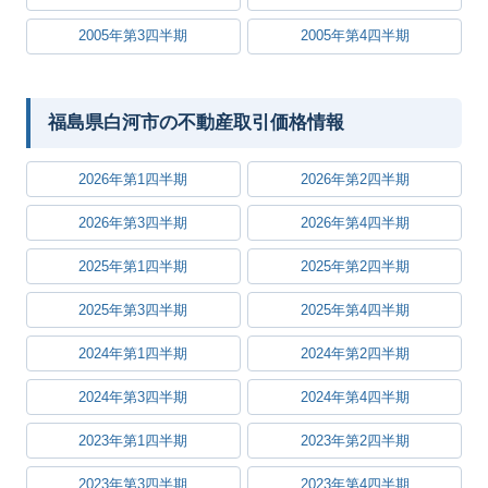
2005年第3四半期
2005年第4四半期
福島県白河市の不動産取引価格情報
2026年第1四半期
2026年第2四半期
2026年第3四半期
2026年第4四半期
2025年第1四半期
2025年第2四半期
2025年第3四半期
2025年第4四半期
2024年第1四半期
2024年第2四半期
2024年第3四半期
2024年第4四半期
2023年第1四半期
2023年第2四半期
2023年第3四半期
2023年第4四半期