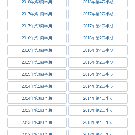
2018年第3四半期
2018年第4四半期
2017年第1四半期
2017年第2四半期
2017年第3四半期
2017年第4四半期
2016年第1四半期
2016年第2四半期
2016年第3四半期
2016年第4四半期
2015年第1四半期
2015年第2四半期
2015年第3四半期
2015年第4四半期
2014年第1四半期
2014年第2四半期
2014年第3四半期
2014年第4四半期
2013年第1四半期
2013年第2四半期
2013年第3四半期
2013年第4四半期
2012年第1四半期
2012年第2四半期