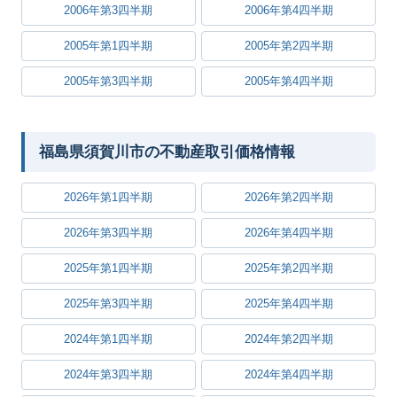
2006年第3四半期
2006年第4四半期
2005年第1四半期
2005年第2四半期
2005年第3四半期
2005年第4四半期
福島県須賀川市の不動産取引価格情報
2026年第1四半期
2026年第2四半期
2026年第3四半期
2026年第4四半期
2025年第1四半期
2025年第2四半期
2025年第3四半期
2025年第4四半期
2024年第1四半期
2024年第2四半期
2024年第3四半期
2024年第4四半期