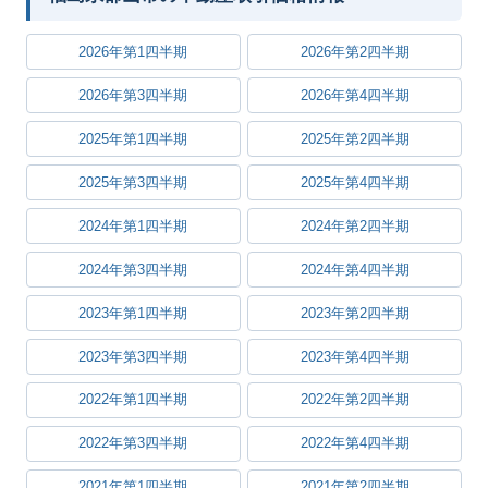
2026年第1四半期
2026年第2四半期
2026年第3四半期
2026年第4四半期
2025年第1四半期
2025年第2四半期
2025年第3四半期
2025年第4四半期
2024年第1四半期
2024年第2四半期
2024年第3四半期
2024年第4四半期
2023年第1四半期
2023年第2四半期
2023年第3四半期
2023年第4四半期
2022年第1四半期
2022年第2四半期
2022年第3四半期
2022年第4四半期
2021年第1四半期
2021年第2四半期