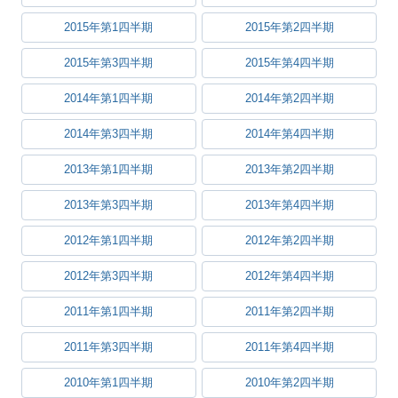
2015年第1四半期
2015年第2四半期
2015年第3四半期
2015年第4四半期
2014年第1四半期
2014年第2四半期
2014年第3四半期
2014年第4四半期
2013年第1四半期
2013年第2四半期
2013年第3四半期
2013年第4四半期
2012年第1四半期
2012年第2四半期
2012年第3四半期
2012年第4四半期
2011年第1四半期
2011年第2四半期
2011年第3四半期
2011年第4四半期
2010年第1四半期
2010年第2四半期