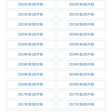
2022年第3四半期
2022年第4四半期
2021年第1四半期
2021年第2四半期
2021年第3四半期
2021年第4四半期
2020年第1四半期
2020年第2四半期
2020年第3四半期
2020年第4四半期
2019年第1四半期
2019年第2四半期
2019年第3四半期
2019年第4四半期
2018年第1四半期
2018年第2四半期
2018年第3四半期
2018年第4四半期
2017年第1四半期
2017年第2四半期
2017年第3四半期
2017年第4四半期