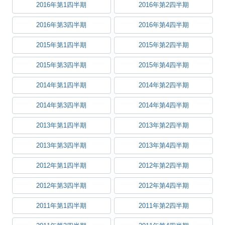
2016年第1四半期
2016年第2四半期
2016年第3四半期
2016年第4四半期
2015年第1四半期
2015年第2四半期
2015年第3四半期
2015年第4四半期
2014年第1四半期
2014年第2四半期
2014年第3四半期
2014年第4四半期
2013年第1四半期
2013年第2四半期
2013年第3四半期
2013年第4四半期
2012年第1四半期
2012年第2四半期
2012年第3四半期
2012年第4四半期
2011年第1四半期
2011年第2四半期