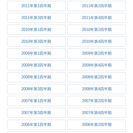
2011年第1四半期
2011年第2四半期
2011年第3四半期
2011年第4四半期
2010年第1四半期
2010年第2四半期
2010年第3四半期
2010年第4四半期
2009年第1四半期
2009年第2四半期
2009年第3四半期
2009年第4四半期
2008年第1四半期
2008年第2四半期
2008年第3四半期
2008年第4四半期
2007年第1四半期
2007年第2四半期
2007年第3四半期
2007年第4四半期
2006年第1四半期
2006年第2四半期