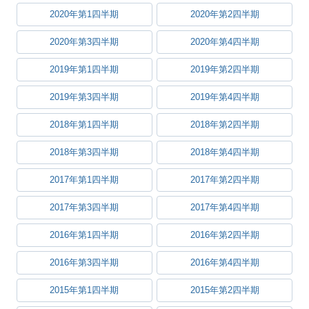
2020年第1四半期
2020年第2四半期
2020年第3四半期
2020年第4四半期
2019年第1四半期
2019年第2四半期
2019年第3四半期
2019年第4四半期
2018年第1四半期
2018年第2四半期
2018年第3四半期
2018年第4四半期
2017年第1四半期
2017年第2四半期
2017年第3四半期
2017年第4四半期
2016年第1四半期
2016年第2四半期
2016年第3四半期
2016年第4四半期
2015年第1四半期
2015年第2四半期