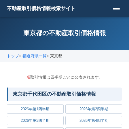
不動産取引価格情報検索サイト
東京都の不動産取引価格情報
トップ
都道府県一覧
東京都
※
取引情報は四半期ごとに公表されます。
東京都千代田区の不動産取引価格情報
2026年第1四半期
2026年第2四半期
2026年第3四半期
2026年第4四半期