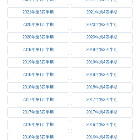
2021年第3四半期
2021年第4四半期
2020年第1四半期
2020年第2四半期
2020年第3四半期
2020年第4四半期
2019年第1四半期
2019年第2四半期
2019年第3四半期
2019年第4四半期
2018年第1四半期
2018年第2四半期
2018年第3四半期
2018年第4四半期
2017年第1四半期
2017年第2四半期
2017年第3四半期
2017年第4四半期
2016年第1四半期
2016年第2四半期
2016年第3四半期
2016年第4四半期