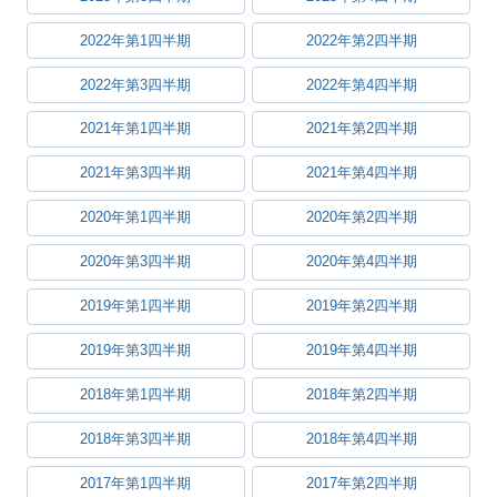
2022年第1四半期
2022年第2四半期
2022年第3四半期
2022年第4四半期
2021年第1四半期
2021年第2四半期
2021年第3四半期
2021年第4四半期
2020年第1四半期
2020年第2四半期
2020年第3四半期
2020年第4四半期
2019年第1四半期
2019年第2四半期
2019年第3四半期
2019年第4四半期
2018年第1四半期
2018年第2四半期
2018年第3四半期
2018年第4四半期
2017年第1四半期
2017年第2四半期