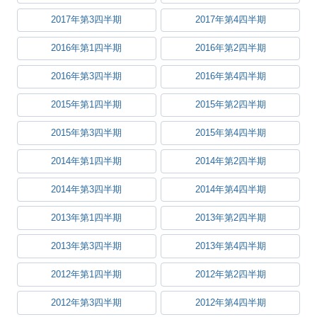
2017年第3四半期
2017年第4四半期
2016年第1四半期
2016年第2四半期
2016年第3四半期
2016年第4四半期
2015年第1四半期
2015年第2四半期
2015年第3四半期
2015年第4四半期
2014年第1四半期
2014年第2四半期
2014年第3四半期
2014年第4四半期
2013年第1四半期
2013年第2四半期
2013年第3四半期
2013年第4四半期
2012年第1四半期
2012年第2四半期
2012年第3四半期
2012年第4四半期