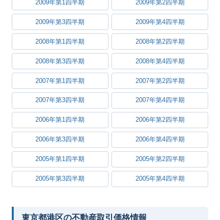
2009年第1四半期
2009年第2四半期
2009年第3四半期
2009年第4四半期
2008年第1四半期
2008年第2四半期
2008年第3四半期
2008年第4四半期
2007年第1四半期
2007年第2四半期
2007年第3四半期
2007年第4四半期
2006年第1四半期
2006年第2四半期
2006年第3四半期
2006年第4四半期
2005年第1四半期
2005年第2四半期
2005年第3四半期
2005年第4四半期
東京都港区の不動産取引価格情報