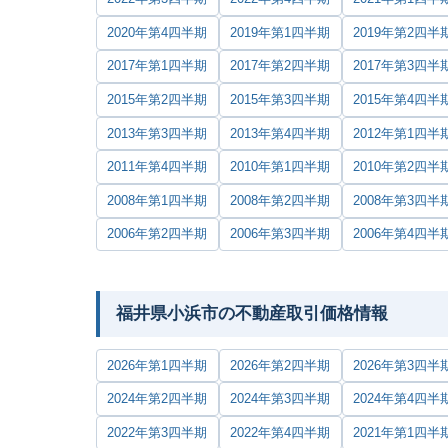
2020年第4四半期
2019年第1四半期
2019年第2四半
2017年第1四半期
2017年第2四半期
2017年第3四半
2015年第2四半期
2015年第3四半期
2015年第4四半
2013年第3四半期
2013年第4四半期
2012年第1四半
2011年第4四半期
2010年第1四半期
2010年第2四半
2008年第1四半期
2008年第2四半期
2008年第3四半
2006年第2四半期
2006年第3四半期
2006年第4四半
福井県小浜市の不動産取引価格情報
2026年第1四半期
2026年第2四半期
2026年第3四半
2024年第2四半期
2024年第3四半期
2024年第4四半
2022年第3四半期
2022年第4四半期
2021年第1四半