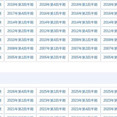
期
2019年第3四半期
2019年第4四半期
2018年第1四半期
2018年
期
2017年第4四半期
2016年第1四半期
2016年第2四半期
2016年
期
2014年第1四半期
2014年第2四半期
2014年第3四半期
2014年
期
2012年第2四半期
2012年第3四半期
2012年第4四半期
2011年
期
2010年第3四半期
2010年第4四半期
2009年第1四半期
2009年
期
2008年第4四半期
2007年第1四半期
2007年第2四半期
2007年
期
2005年第1四半期
2005年第2四半期
2005年第3四半期
2005年
期
2026年第4四半期
2025年第1四半期
2025年第2四半期
2025年
期
2023年第1四半期
2023年第2四半期
2023年第3四半期
2023年
期
2021年第2四半期
2021年第3四半期
2021年第4四半期
2020年