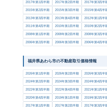
2017年第1四半期
2017年第2四半期
2017年第3四半
2015年第2四半期
2015年第3四半期
2015年第4四半
2013年第3四半期
2013年第4四半期
2012年第1四半
2011年第4四半期
2010年第1四半期
2010年第2四半
2008年第1四半期
2008年第2四半期
2008年第3四半
2006年第2四半期
2006年第3四半期
2006年第4四半
福井県あわら市の不動産取引価格情報
2026年第1四半期
2026年第2四半期
2026年第3四半
2024年第2四半期
2024年第3四半期
2024年第4四半
2022年第3四半期
2022年第4四半期
2021年第1四半
2020年第4四半期
2019年第1四半期
2019年第2四半
2017年第1四半期
2017年第2四半期
2017年第3四半