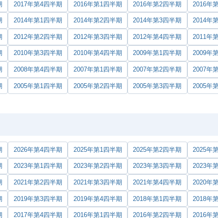
期
2017年第4四半期
2016年第1四半期
2016年第2四半期
2016年
期
2014年第1四半期
2014年第2四半期
2014年第3四半期
2014年
期
2012年第2四半期
2012年第3四半期
2012年第4四半期
2011年
期
2010年第3四半期
2010年第4四半期
2009年第1四半期
2009年
期
2008年第4四半期
2007年第1四半期
2007年第2四半期
2007年
期
2005年第1四半期
2005年第2四半期
2005年第3四半期
2005年
期
2026年第4四半期
2025年第1四半期
2025年第2四半期
2025年
期
2023年第1四半期
2023年第2四半期
2023年第3四半期
2023年
期
2021年第2四半期
2021年第3四半期
2021年第4四半期
2020年
期
2019年第3四半期
2019年第4四半期
2018年第1四半期
2018年
期
2017年第4四半期
2016年第1四半期
2016年第2四半期
2016年