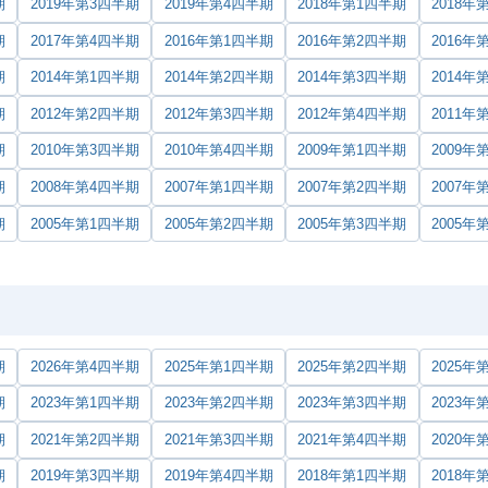
期
2019年第3四半期
2019年第4四半期
2018年第1四半期
2018年
期
2017年第4四半期
2016年第1四半期
2016年第2四半期
2016年
期
2014年第1四半期
2014年第2四半期
2014年第3四半期
2014年
期
2012年第2四半期
2012年第3四半期
2012年第4四半期
2011年
期
2010年第3四半期
2010年第4四半期
2009年第1四半期
2009年
期
2008年第4四半期
2007年第1四半期
2007年第2四半期
2007年
期
2005年第1四半期
2005年第2四半期
2005年第3四半期
2005年
期
2026年第4四半期
2025年第1四半期
2025年第2四半期
2025年
期
2023年第1四半期
2023年第2四半期
2023年第3四半期
2023年
期
2021年第2四半期
2021年第3四半期
2021年第4四半期
2020年
期
2019年第3四半期
2019年第4四半期
2018年第1四半期
2018年