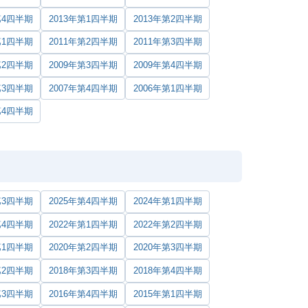
第4四半期
2013年第1四半期
2013年第2四半期
第1四半期
2011年第2四半期
2011年第3四半期
第2四半期
2009年第3四半期
2009年第4四半期
第3四半期
2007年第4四半期
2006年第1四半期
第4四半期
第3四半期
2025年第4四半期
2024年第1四半期
第4四半期
2022年第1四半期
2022年第2四半期
第1四半期
2020年第2四半期
2020年第3四半期
第2四半期
2018年第3四半期
2018年第4四半期
第3四半期
2016年第4四半期
2015年第1四半期