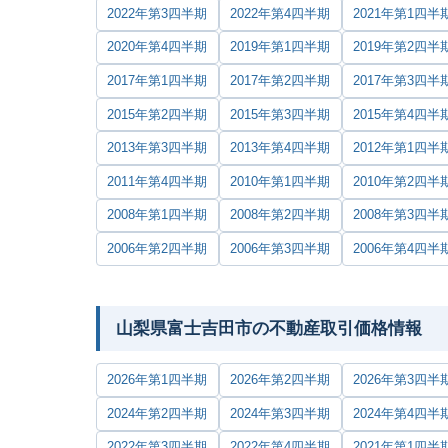
2022年第3四半期
2022年第4四半期
2021年第1四半
2020年第4四半期
2019年第1四半期
2019年第2四半
2017年第1四半期
2017年第2四半期
2017年第3四半
2015年第2四半期
2015年第3四半期
2015年第4四半
2013年第3四半期
2013年第4四半期
2012年第1四半
2011年第4四半期
2010年第1四半期
2010年第2四半
2008年第1四半期
2008年第2四半期
2008年第3四半
2006年第2四半期
2006年第3四半期
2006年第4四半
山梨県富士吉田市の不動産取引価格情報
2026年第1四半期
2026年第2四半期
2026年第3四半
2024年第2四半期
2024年第3四半期
2024年第4四半
2022年第3四半期
2022年第4四半期
2021年第1四半