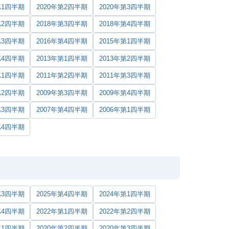
第1四半期
2020年第2四半期
2020年第3四半期
第2四半期
2018年第3四半期
2018年第4四半期
第3四半期
2016年第4四半期
2015年第1四半期
第4四半期
2013年第1四半期
2013年第2四半期
第1四半期
2011年第2四半期
2011年第3四半期
第2四半期
2009年第3四半期
2009年第4四半期
第3四半期
2007年第4四半期
2006年第1四半期
第4四半期
第3四半期
2025年第4四半期
2024年第1四半期
第4四半期
2022年第1四半期
2022年第2四半期
第1四半期
2020年第2四半期
2020年第3四半期