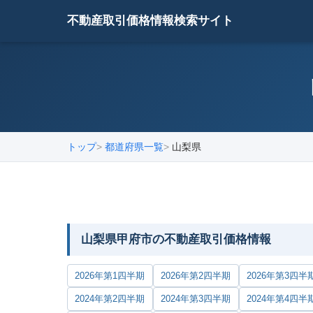
不動産取引価格情報検索サイト
トップ
都道府県一覧
山梨県
山梨県甲府市の不動産取引価格情報
2026年第1四半期
2026年第2四半期
2026年第3四半
2024年第2四半期
2024年第3四半期
2024年第4四半