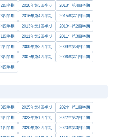
第2四半期
2018年第3四半期
2018年第4四半期
第3四半期
2016年第4四半期
2015年第1四半期
第4四半期
2013年第1四半期
2013年第2四半期
第1四半期
2011年第2四半期
2011年第3四半期
第2四半期
2009年第3四半期
2009年第4四半期
第3四半期
2007年第4四半期
2006年第1四半期
第4四半期
第3四半期
2025年第4四半期
2024年第1四半期
第4四半期
2022年第1四半期
2022年第2四半期
第1四半期
2020年第2四半期
2020年第3四半期