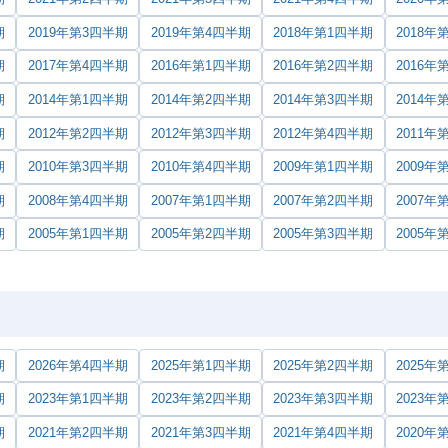
期
2019年第3四半期
2019年第4四半期
2018年第1四半期
2018年
期
2017年第4四半期
2016年第1四半期
2016年第2四半期
2016年
期
2014年第1四半期
2014年第2四半期
2014年第3四半期
2014年
期
2012年第2四半期
2012年第3四半期
2012年第4四半期
2011年
期
2010年第3四半期
2010年第4四半期
2009年第1四半期
2009年
期
2008年第4四半期
2007年第1四半期
2007年第2四半期
2007年
期
2005年第1四半期
2005年第2四半期
2005年第3四半期
2005年
期
2026年第4四半期
2025年第1四半期
2025年第2四半期
2025年
期
2023年第1四半期
2023年第2四半期
2023年第3四半期
2023年
期
2021年第2四半期
2021年第3四半期
2021年第4四半期
2020年