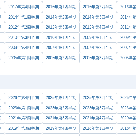
期
2017年第4四半期
2016年第1四半期
2016年第2四半期
2016年
期
2014年第1四半期
2014年第2四半期
2014年第3四半期
2014年
期
2012年第2四半期
2012年第3四半期
2012年第4四半期
2011年
期
2010年第3四半期
2010年第4四半期
2009年第1四半期
2009年
期
2008年第4四半期
2007年第1四半期
2007年第2四半期
2007年
期
2005年第1四半期
2005年第2四半期
2005年第3四半期
2005年
期
2026年第4四半期
2025年第1四半期
2025年第2四半期
2025年
期
2023年第1四半期
2023年第2四半期
2023年第3四半期
2023年
期
2021年第2四半期
2021年第3四半期
2021年第4四半期
2020年
期
2019年第3四半期
2019年第4四半期
2018年第1四半期
2018年