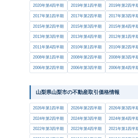
2020年第4四半期
2019年第1四半期
2019年第2四半
2017年第1四半期
2017年第2四半期
2017年第3四半
2015年第2四半期
2015年第3四半期
2015年第4四半
2013年第3四半期
2013年第4四半期
2012年第1四半
2011年第4四半期
2010年第1四半期
2010年第2四半
2008年第1四半期
2008年第2四半期
2008年第3四半
2006年第2四半期
2006年第3四半期
2006年第4四半
山梨県山梨市の不動産取引価格情報
2026年第1四半期
2026年第2四半期
2026年第3四半
2024年第2四半期
2024年第3四半期
2024年第4四半
2022年第3四半期
2022年第4四半期
2021年第1四半