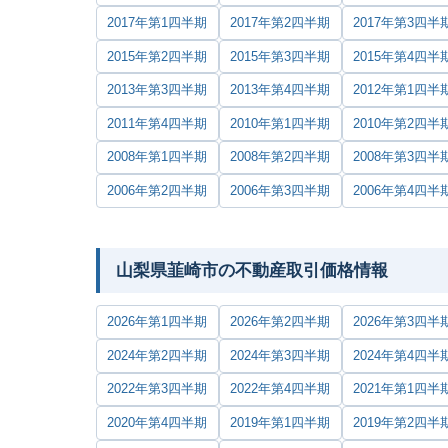
2017年第1四半期
2017年第2四半期
2017年第3四半
2015年第2四半期
2015年第3四半期
2015年第4四半
2013年第3四半期
2013年第4四半期
2012年第1四半
2011年第4四半期
2010年第1四半期
2010年第2四半
2008年第1四半期
2008年第2四半期
2008年第3四半
2006年第2四半期
2006年第3四半期
2006年第4四半
山梨県韮崎市の不動産取引価格情報
2026年第1四半期
2026年第2四半期
2026年第3四半
2024年第2四半期
2024年第3四半期
2024年第4四半
2022年第3四半期
2022年第4四半期
2021年第1四半
2020年第4四半期
2019年第1四半期
2019年第2四半