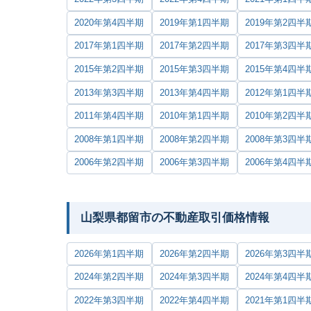
2020年第4四半期
2019年第1四半期
2019年第2四半
2017年第1四半期
2017年第2四半期
2017年第3四半
2015年第2四半期
2015年第3四半期
2015年第4四半
2013年第3四半期
2013年第4四半期
2012年第1四半
2011年第4四半期
2010年第1四半期
2010年第2四半
2008年第1四半期
2008年第2四半期
2008年第3四半
2006年第2四半期
2006年第3四半期
2006年第4四半
山梨県都留市の不動産取引価格情報
2026年第1四半期
2026年第2四半期
2026年第3四半
2024年第2四半期
2024年第3四半期
2024年第4四半
2022年第3四半期
2022年第4四半期
2021年第1四半