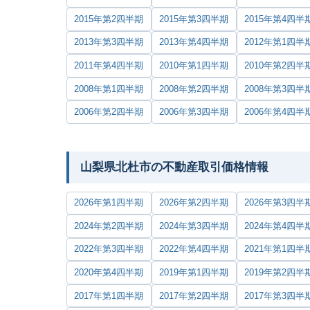
2015年第2四半期
2015年第3四半期
2015年第4四半
2013年第3四半期
2013年第4四半期
2012年第1四半
2011年第4四半期
2010年第1四半期
2010年第2四半
2008年第1四半期
2008年第2四半期
2008年第3四半
2006年第2四半期
2006年第3四半期
2006年第4四半
山梨県北杜市の不動産取引価格情報
2026年第1四半期
2026年第2四半期
2026年第3四半
2024年第2四半期
2024年第3四半期
2024年第4四半
2022年第3四半期
2022年第4四半期
2021年第1四半
2020年第4四半期
2019年第1四半期
2019年第2四半
2017年第1四半期
2017年第2四半期
2017年第3四半