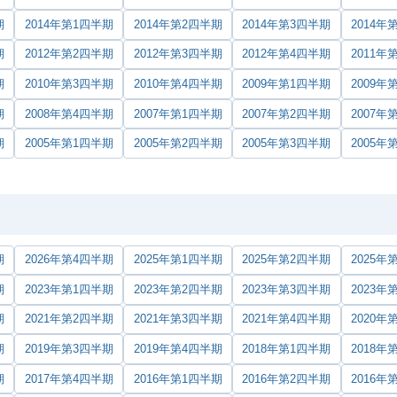
期
2014年第1四半期
2014年第2四半期
2014年第3四半期
2014年
期
2012年第2四半期
2012年第3四半期
2012年第4四半期
2011年
期
2010年第3四半期
2010年第4四半期
2009年第1四半期
2009年
期
2008年第4四半期
2007年第1四半期
2007年第2四半期
2007年
期
2005年第1四半期
2005年第2四半期
2005年第3四半期
2005年
期
2026年第4四半期
2025年第1四半期
2025年第2四半期
2025年
期
2023年第1四半期
2023年第2四半期
2023年第3四半期
2023年
期
2021年第2四半期
2021年第3四半期
2021年第4四半期
2020年
期
2019年第3四半期
2019年第4四半期
2018年第1四半期
2018年
期
2017年第4四半期
2016年第1四半期
2016年第2四半期
2016年