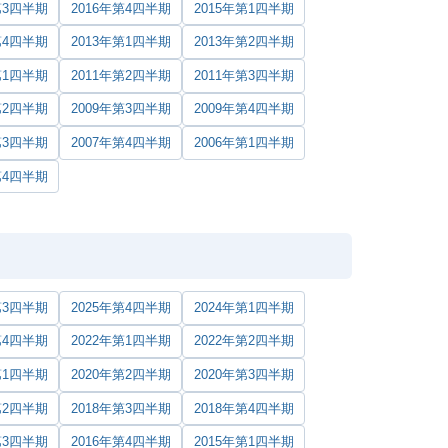
第3四半期
2016年第4四半期
2015年第1四半期
第4四半期
2013年第1四半期
2013年第2四半期
第1四半期
2011年第2四半期
2011年第3四半期
第2四半期
2009年第3四半期
2009年第4四半期
第3四半期
2007年第4四半期
2006年第1四半期
第4四半期
第3四半期
2025年第4四半期
2024年第1四半期
第4四半期
2022年第1四半期
2022年第2四半期
第1四半期
2020年第2四半期
2020年第3四半期
第2四半期
2018年第3四半期
2018年第4四半期
第3四半期
2016年第4四半期
2015年第1四半期