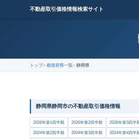
不動産取引価格情報検索サイト
トップ
都道府県一覧
静岡県
静岡県静岡市の不動産取引価格情報
2026年第1四半期
2026年第2四半期
2026年第3四半
2024年第2四半期
2024年第3四半期
2024年第4四半