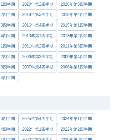
第1四半期
2020年第2四半期
2020年第3四半期
第2四半期
2018年第3四半期
2018年第4四半期
第3四半期
2016年第4四半期
2015年第1四半期
第4四半期
2013年第1四半期
2013年第2四半期
第1四半期
2011年第2四半期
2011年第3四半期
第2四半期
2009年第3四半期
2009年第4四半期
第3四半期
2007年第4四半期
2006年第1四半期
第4四半期
第3四半期
2025年第4四半期
2024年第1四半期
第4四半期
2022年第1四半期
2022年第2四半期
第1四半期
2020年第2四半期
2020年第3四半期