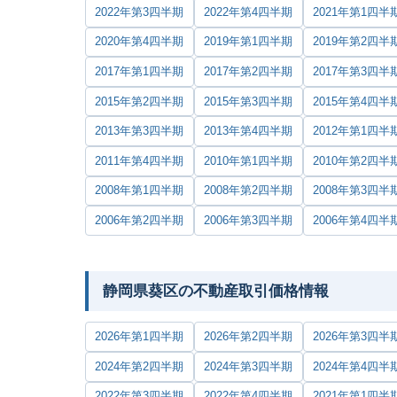
2022年第3四半期
2022年第4四半期
2021年第1四半
2020年第4四半期
2019年第1四半期
2019年第2四半
2017年第1四半期
2017年第2四半期
2017年第3四半
2015年第2四半期
2015年第3四半期
2015年第4四半
2013年第3四半期
2013年第4四半期
2012年第1四半
2011年第4四半期
2010年第1四半期
2010年第2四半
2008年第1四半期
2008年第2四半期
2008年第3四半
2006年第2四半期
2006年第3四半期
2006年第4四半
静岡県葵区の不動産取引価格情報
2026年第1四半期
2026年第2四半期
2026年第3四半
2024年第2四半期
2024年第3四半期
2024年第4四半
2022年第3四半期
2022年第4四半期
2021年第1四半