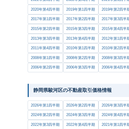
2020年第4四半期
2019年第1四半期
2019年第2四半
2017年第1四半期
2017年第2四半期
2017年第3四半
2015年第2四半期
2015年第3四半期
2015年第4四半
2013年第3四半期
2013年第4四半期
2012年第1四半
2011年第4四半期
2010年第1四半期
2010年第2四半
2008年第1四半期
2008年第2四半期
2008年第3四半
2006年第2四半期
2006年第3四半期
2006年第4四半
静岡県駿河区の不動産取引価格情報
2026年第1四半期
2026年第2四半期
2026年第3四半
2024年第2四半期
2024年第3四半期
2024年第4四半
2022年第3四半期
2022年第4四半期
2021年第1四半