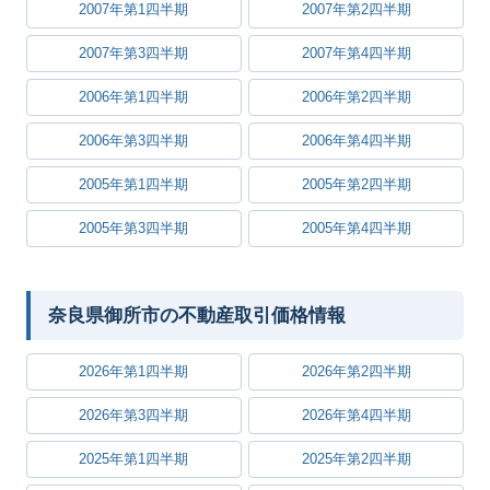
2007年第1四半期
2007年第2四半期
2007年第3四半期
2007年第4四半期
2006年第1四半期
2006年第2四半期
2006年第3四半期
2006年第4四半期
2005年第1四半期
2005年第2四半期
2005年第3四半期
2005年第4四半期
奈良県御所市の不動産取引価格情報
2026年第1四半期
2026年第2四半期
2026年第3四半期
2026年第4四半期
2025年第1四半期
2025年第2四半期