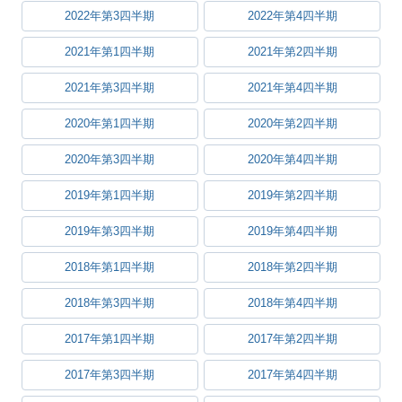
2022年第3四半期
2022年第4四半期
2021年第1四半期
2021年第2四半期
2021年第3四半期
2021年第4四半期
2020年第1四半期
2020年第2四半期
2020年第3四半期
2020年第4四半期
2019年第1四半期
2019年第2四半期
2019年第3四半期
2019年第4四半期
2018年第1四半期
2018年第2四半期
2018年第3四半期
2018年第4四半期
2017年第1四半期
2017年第2四半期
2017年第3四半期
2017年第4四半期