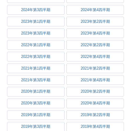
2024年第3四半期
2024年第4四半期
2023年第1四半期
2023年第2四半期
2023年第3四半期
2023年第4四半期
2022年第1四半期
2022年第2四半期
2022年第3四半期
2022年第4四半期
2021年第1四半期
2021年第2四半期
2021年第3四半期
2021年第4四半期
2020年第1四半期
2020年第2四半期
2020年第3四半期
2020年第4四半期
2019年第1四半期
2019年第2四半期
2019年第3四半期
2019年第4四半期