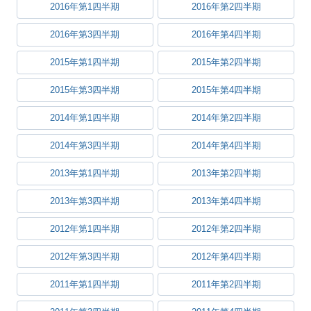
2016年第1四半期
2016年第2四半期
2016年第3四半期
2016年第4四半期
2015年第1四半期
2015年第2四半期
2015年第3四半期
2015年第4四半期
2014年第1四半期
2014年第2四半期
2014年第3四半期
2014年第4四半期
2013年第1四半期
2013年第2四半期
2013年第3四半期
2013年第4四半期
2012年第1四半期
2012年第2四半期
2012年第3四半期
2012年第4四半期
2011年第1四半期
2011年第2四半期