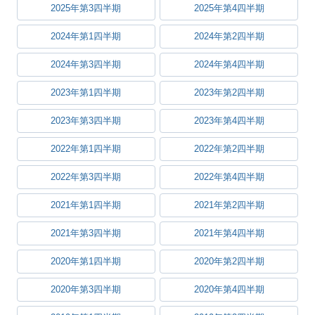
2025年第3四半期
2025年第4四半期
2024年第1四半期
2024年第2四半期
2024年第3四半期
2024年第4四半期
2023年第1四半期
2023年第2四半期
2023年第3四半期
2023年第4四半期
2022年第1四半期
2022年第2四半期
2022年第3四半期
2022年第4四半期
2021年第1四半期
2021年第2四半期
2021年第3四半期
2021年第4四半期
2020年第1四半期
2020年第2四半期
2020年第3四半期
2020年第4四半期