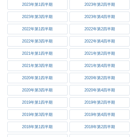
2023年第1四半期
2023年第2四半期
2023年第3四半期
2023年第4四半期
2022年第1四半期
2022年第2四半期
2022年第3四半期
2022年第4四半期
2021年第1四半期
2021年第2四半期
2021年第3四半期
2021年第4四半期
2020年第1四半期
2020年第2四半期
2020年第3四半期
2020年第4四半期
2019年第1四半期
2019年第2四半期
2019年第3四半期
2019年第4四半期
2018年第1四半期
2018年第2四半期