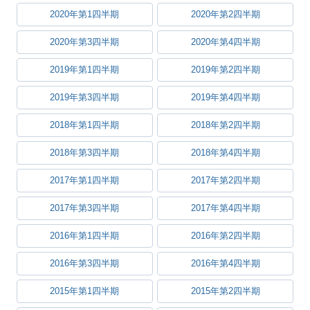
2020年第1四半期
2020年第2四半期
2020年第3四半期
2020年第4四半期
2019年第1四半期
2019年第2四半期
2019年第3四半期
2019年第4四半期
2018年第1四半期
2018年第2四半期
2018年第3四半期
2018年第4四半期
2017年第1四半期
2017年第2四半期
2017年第3四半期
2017年第4四半期
2016年第1四半期
2016年第2四半期
2016年第3四半期
2016年第4四半期
2015年第1四半期
2015年第2四半期