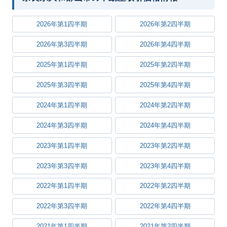
2026年第1四半期
2026年第2四半期
2026年第3四半期
2026年第4四半期
2025年第1四半期
2025年第2四半期
2025年第3四半期
2025年第4四半期
2024年第1四半期
2024年第2四半期
2024年第3四半期
2024年第4四半期
2023年第1四半期
2023年第2四半期
2023年第3四半期
2023年第4四半期
2022年第1四半期
2022年第2四半期
2022年第3四半期
2022年第4四半期
2021年第1四半期
2021年第2四半期