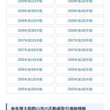
2009年第1四半期
2009年第2四半期
2009年第3四半期
2009年第4四半期
2008年第1四半期
2008年第2四半期
2008年第3四半期
2008年第4四半期
2007年第1四半期
2007年第2四半期
2007年第3四半期
2007年第4四半期
2006年第1四半期
2006年第2四半期
2006年第3四半期
2006年第4四半期
2005年第1四半期
2005年第2四半期
2005年第3四半期
2005年第4四半期
奈良県大和郡山市の不動産取引価格情報