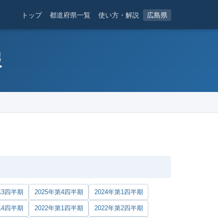
トップ
都道府県一覧
使い方・解説
広島県
報
第3四半期
2025年第4四半期
2024年第1四半期
第4四半期
2022年第1四半期
2022年第2四半期