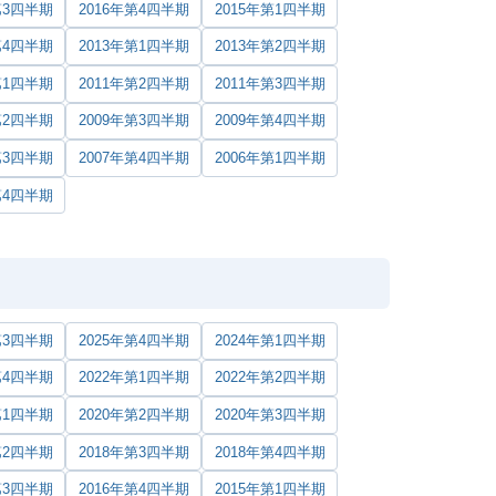
第3四半期
2016年第4四半期
2015年第1四半期
第4四半期
2013年第1四半期
2013年第2四半期
第1四半期
2011年第2四半期
2011年第3四半期
第2四半期
2009年第3四半期
2009年第4四半期
第3四半期
2007年第4四半期
2006年第1四半期
第4四半期
第3四半期
2025年第4四半期
2024年第1四半期
第4四半期
2022年第1四半期
2022年第2四半期
第1四半期
2020年第2四半期
2020年第3四半期
第2四半期
2018年第3四半期
2018年第4四半期
第3四半期
2016年第4四半期
2015年第1四半期