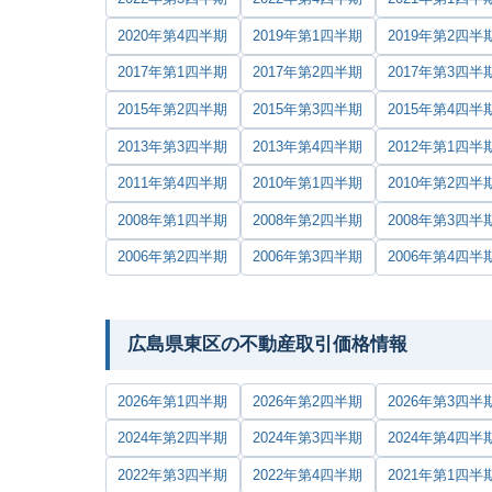
2020年第4四半期
2019年第1四半期
2019年第2四半
2017年第1四半期
2017年第2四半期
2017年第3四半
2015年第2四半期
2015年第3四半期
2015年第4四半
2013年第3四半期
2013年第4四半期
2012年第1四半
2011年第4四半期
2010年第1四半期
2010年第2四半
2008年第1四半期
2008年第2四半期
2008年第3四半
2006年第2四半期
2006年第3四半期
2006年第4四半
広島県東区の不動産取引価格情報
2026年第1四半期
2026年第2四半期
2026年第3四半
2024年第2四半期
2024年第3四半期
2024年第4四半
2022年第3四半期
2022年第4四半期
2021年第1四半