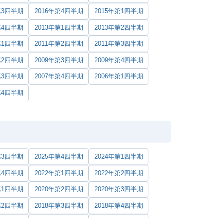
第3四半期
2016年第4四半期
2015年第1四半期
第4四半期
2013年第1四半期
2013年第2四半期
第1四半期
2011年第2四半期
2011年第3四半期
第2四半期
2009年第3四半期
2009年第4四半期
第3四半期
2007年第4四半期
2006年第1四半期
第4四半期
第3四半期
2025年第4四半期
2024年第1四半期
第4四半期
2022年第1四半期
2022年第2四半期
第1四半期
2020年第2四半期
2020年第3四半期
第2四半期
2018年第3四半期
2018年第4四半期