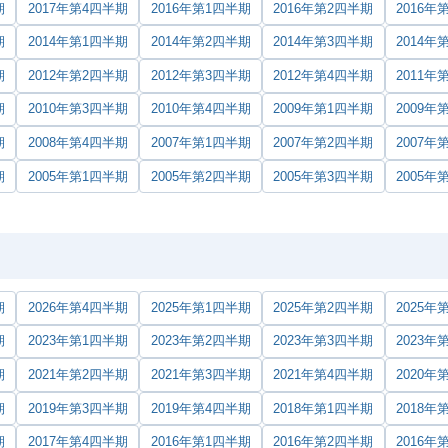
期
2017年第4四半期
2016年第1四半期
2016年第2四半期
2016年
期
2014年第1四半期
2014年第2四半期
2014年第3四半期
2014年
期
2012年第2四半期
2012年第3四半期
2012年第4四半期
2011年
期
2010年第3四半期
2010年第4四半期
2009年第1四半期
2009年
期
2008年第4四半期
2007年第1四半期
2007年第2四半期
2007年
期
2005年第1四半期
2005年第2四半期
2005年第3四半期
2005年
期
2026年第4四半期
2025年第1四半期
2025年第2四半期
2025年
期
2023年第1四半期
2023年第2四半期
2023年第3四半期
2023年
期
2021年第2四半期
2021年第3四半期
2021年第4四半期
2020年
期
2019年第3四半期
2019年第4四半期
2018年第1四半期
2018年
期
2017年第4四半期
2016年第1四半期
2016年第2四半期
2016年