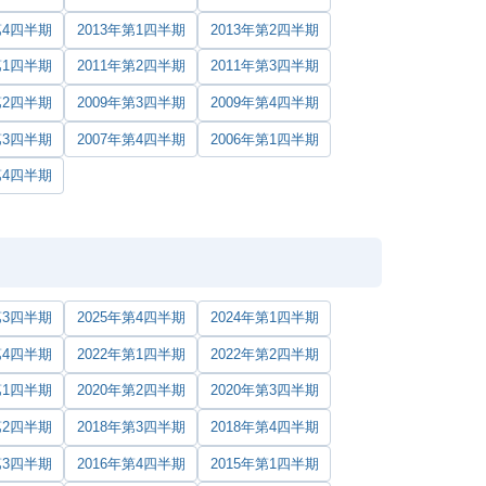
第4四半期
2013年第1四半期
2013年第2四半期
第1四半期
2011年第2四半期
2011年第3四半期
第2四半期
2009年第3四半期
2009年第4四半期
第3四半期
2007年第4四半期
2006年第1四半期
第4四半期
第3四半期
2025年第4四半期
2024年第1四半期
第4四半期
2022年第1四半期
2022年第2四半期
第1四半期
2020年第2四半期
2020年第3四半期
第2四半期
2018年第3四半期
2018年第4四半期
第3四半期
2016年第4四半期
2015年第1四半期