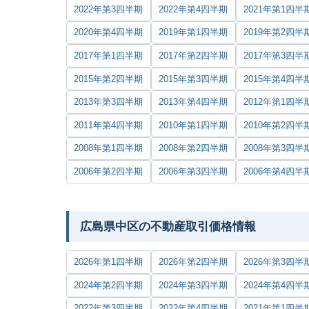
2022年第3四半期
2022年第4四半期
2021年第1四半
2020年第4四半期
2019年第1四半期
2019年第2四半
2017年第1四半期
2017年第2四半期
2017年第3四半
2015年第2四半期
2015年第3四半期
2015年第4四半
2013年第3四半期
2013年第4四半期
2012年第1四半
2011年第4四半期
2010年第1四半期
2010年第2四半
2008年第1四半期
2008年第2四半期
2008年第3四半
2006年第2四半期
2006年第3四半期
2006年第4四半
広島県中区の不動産取引価格情報
2026年第1四半期
2026年第2四半期
2026年第3四半
2024年第2四半期
2024年第3四半期
2024年第4四半
2022年第3四半期
2022年第4四半期
2021年第1四半